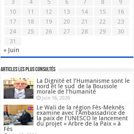
3
4
5
6
7
8
9
10
11
12
13
14
15
16
17
18
19
20
21
22
23
24
25
26
27
28
29
30
31
« Juin
Articles les plus consultés
La Dignité et l’Humanisme sont le
nord et le sud de la Boussole
morale de l’humanité
juin 16, 2026
Le Wali de la région Fès-Meknès
examine avec l’Ambassadrice de
la paix de l’UNESCO le lancement
du projet « Arbre de la Paix » à
Fès