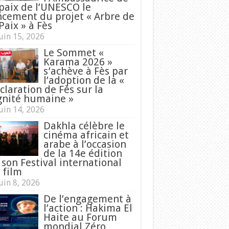
 paix de l’UNESCO le
ncement du projet « Arbre de
Paix » à Fès
uin 15, 2026
Le Sommet «
Karama 2026 »
s’achève à Fès par
l’adoption de la «
claration de Fès sur la
gnité humaine »
uin 14, 2026
Dakhla célèbre le
cinéma africain et
arabe à l’occasion
de la 14e édition
 son Festival international
 film
uin 8, 2026
De l’engagement à
l’action : Hakima El
Haite au Forum
mondial Zéro