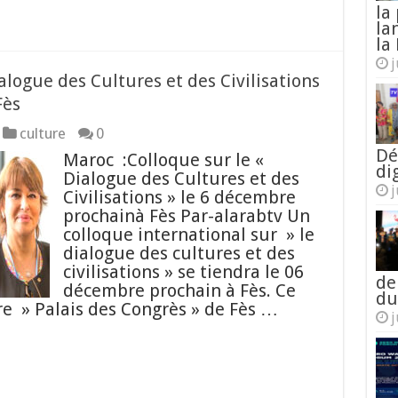
la
la
la 
j
alogue des Cultures et des Civilisations
Fès
culture
0
Dé
Maroc :Colloque sur le «
di
Dialogue des Cultures et des
j
Civilisations » le 6 décembre
prochainà Fès Par-alarabtv Un
colloque international sur » le
dialogue des cultures et des
civilisations » se tiendra le 06
de
décembre prochain à Fès. Ce
du
re » Palais des Congrès » de Fès …
j