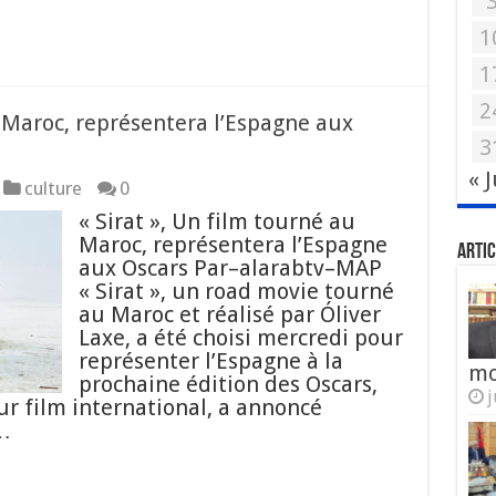
1
1
2
u Maroc, représentera l’Espagne aux
3
« 
culture
0
« Sirat », Un film tourné au
Maroc, représentera l’Espagne
Artic
aux Oscars Par–alarabtv–MAP
« Sirat », un road movie tourné
au Maroc et réalisé par Óliver
Laxe, a été choisi mercredi pour
représenter l’Espagne à la
mo
prochaine édition des Oscars,
j
ur film international, a annoncé
 …