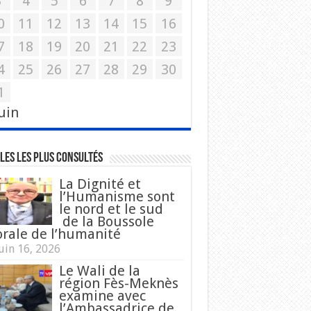
3
4
5
6
7
8
9
0
11
12
13
14
15
16
7
18
19
20
21
22
23
4
25
26
27
28
29
30
1
Juin
les les plus consultés
La Dignité et
l’Humanisme sont
le nord et le sud
de la Boussole
rale de l’humanité
uin 16, 2026
Le Wali de la
région Fès-Meknès
examine avec
l’Ambassadrice de