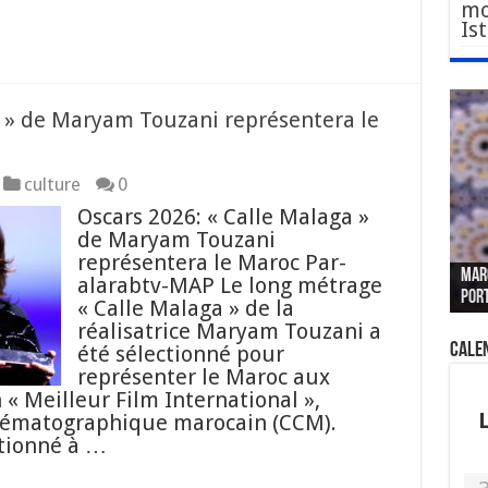
mo
Is
a » de Maryam Touzani représentera le
culture
0
Oscars 2026: « Calle Malaga »
de Maryam Touzani
Le W
Fès 
Pari
représentera le Maroc Par-
MAR
nouv
Fédé
« pl
CGEM
alarabtv-MAP Le long métrage
por
sang
des 
prof
tête
« Calle Malaga » de la
réalisatrice Maryam Touzani a
Cale
été sélectionné pour
représenter le Maroc aux
 « Meilleur Film International »,
inématographique marocain (CCM).
ctionné à …