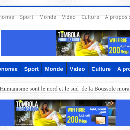
nomie
Sport
Monde
Video
Culture
A propos 
onomie
Sport
Monde
Video
Culture
A pr
’Humanisme sont le nord et le sud de la Boussole mora