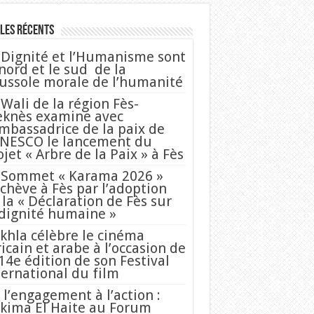
les Récents
 Dignité et l’Humanisme sont
 nord et le sud de la
ussole morale de l’humanité
 Wali de la région Fès-
knès examine avec
Ambassadrice de la paix de
UNESCO le lancement du
ojet « Arbre de la Paix » à Fès
 Sommet « Karama 2026 »
achève à Fès par l’adoption
 la « Déclaration de Fès sur
 dignité humaine »
khla célèbre le cinéma
ricain et arabe à l’occasion de
 14e édition de son Festival
ternational du film
 l’engagement à l’action :
kima El Haite au Forum