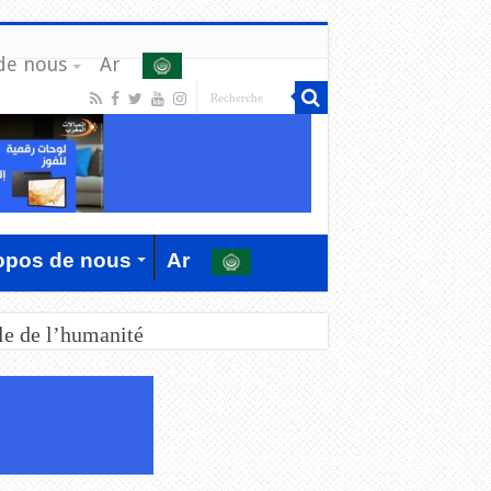
de nous
Ar
opos de nous
Ar
le de l’humanité