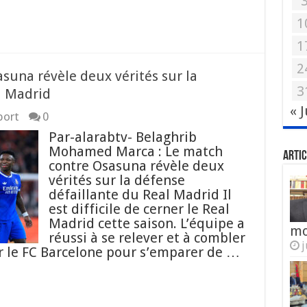
1
1
2
suna révèle deux vérités sur la
3
l Madrid
« 
port
0
Par-alarabtv- Belaghrib
Mohamed Marca : Le match
Artic
contre Osasuna révèle deux
vérités sur la défense
défaillante du Real Madrid Il
est difficile de cerner le Real
Madrid cette saison. L’équipe a
mo
réussi à se relever et à combler
j
ur le FC Barcelone pour s’emparer de …