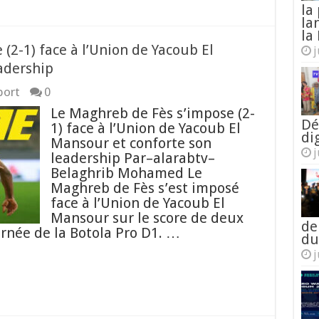
la
la
la 
(2-1) face à l’Union de Yacoub El
j
adership
port
0
Le Maghreb de Fès s’impose (2-
Dé
1) face à l’Union de Yacoub El
di
Mansour et conforte son
j
leadership Par–alarabtv–
Belaghrib Mohamed Le
Maghreb de Fès s’est imposé
face à l’Union de Yacoub El
Mansour sur le score de deux
de
urnée de la Botola Pro D1. …
du
j