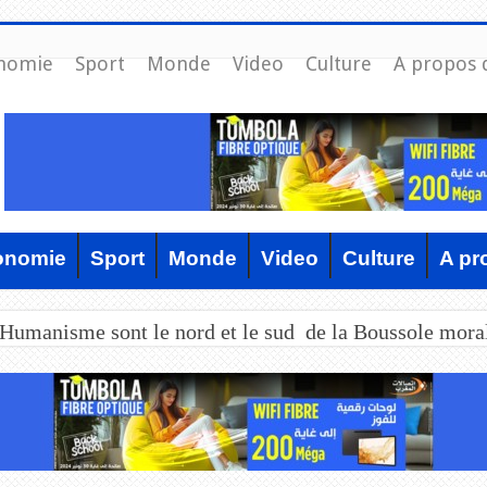
nomie
Sport
Monde
Video
Culture
A propos 
onomie
Sport
Monde
Video
Culture
A pr
’Humanisme sont le nord et le sud de la Boussole mora