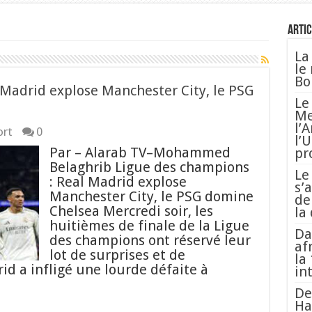
Artic
La
le
Bo
 Madrid explose Manchester City, le PSG
Le
Me
l’
ort
0
l’
Par – Alarab TV–Mohammed
pr
Belaghrib Ligue des champions
Le
: Real Madrid explose
s’
Manchester City, le PSG domine
de
Chelsea Mercredi soir, les
la
huitièmes de finale de la Ligue
Da
des champions ont réservé leur
af
lot de surprises et de
la
id a infligé une lourde défaite à
in
De
Ha