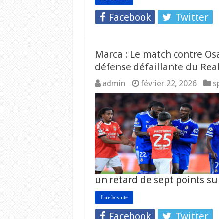
Facebook
Twitter
Marca : Le match contre Osa
défense défaillante du Rea
admin
février 22, 2026
s
un retard de sept points s
Lire la suite
Facebook
Twitter