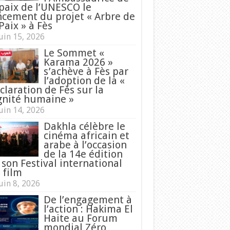
 paix de l’UNESCO le
ncement du projet « Arbre de
Paix » à Fès
uin 15, 2026
Le Sommet «
Karama 2026 »
s’achève à Fès par
l’adoption de la «
claration de Fès sur la
gnité humaine »
uin 14, 2026
Dakhla célèbre le
cinéma africain et
arabe à l’occasion
de la 14e édition
 son Festival international
 film
uin 8, 2026
De l’engagement à
l’action : Hakima El
Haite au Forum
mondial Zéro