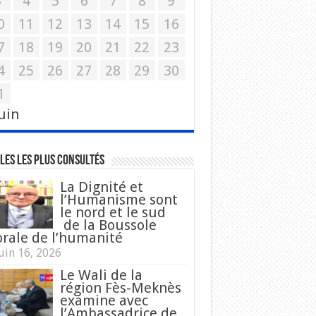
3
4
5
6
7
8
9
0
11
12
13
14
15
16
7
18
19
20
21
22
23
4
25
26
27
28
29
30
1
Juin
les les plus consultés
La Dignité et
l’Humanisme sont
le nord et le sud
de la Boussole
rale de l’humanité
uin 16, 2026
Le Wali de la
région Fès-Meknès
examine avec
l’Ambassadrice de