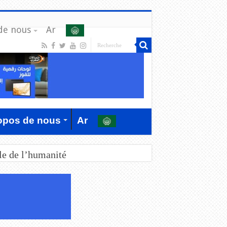
de nous
Ar
opos de nous
Ar
le de l’humanité