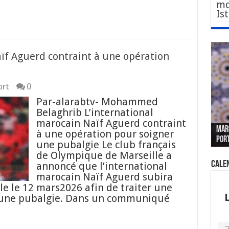
mo
Is
aïf Aguerd contraint à une opération
ort
0
Par-alarabtv- Mohammed
Belaghrib L’international
Le W
Fès 
Pari
marocain Naïf Aguerd contraint
MAR
nouv
Fédé
« pl
CGEM
à une opération pour soigner
por
sang
des 
prof
tête
une pubalgie Le club français
de Olympique de Marseille a
Cale
annoncé que l’international
marocain Naïf Aguerd subira
le le 12 mars2026 afin de traiter une
à une pubalgie. Dans un communiqué