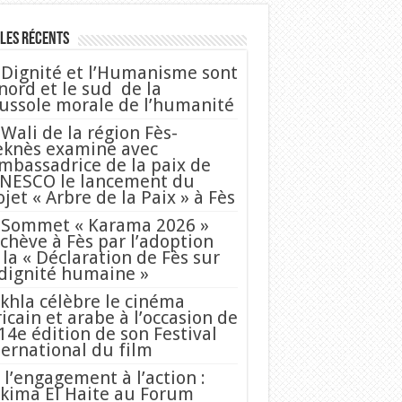
les Récents
 Dignité et l’Humanisme sont
 nord et le sud de la
ussole morale de l’humanité
 Wali de la région Fès-
knès examine avec
Ambassadrice de la paix de
UNESCO le lancement du
ojet « Arbre de la Paix » à Fès
 Sommet « Karama 2026 »
achève à Fès par l’adoption
 la « Déclaration de Fès sur
 dignité humaine »
khla célèbre le cinéma
ricain et arabe à l’occasion de
 14e édition de son Festival
ternational du film
 l’engagement à l’action :
kima El Haite au Forum