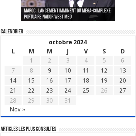
Le Wali Ait Taleb préside la nomination du
Fès : La 70e conférence annuelle de la
Paris va présenter à Alger une liste de
MAROC : Lancement imminent du méga-complexe
nouveau Secrétaire Général pour insuffler un
Fédération internationale des journalistes et
« plusieurs centaines de personnes » aux
CGEM: le binôme Oukacha-Joundy reconduit à la
portuaire Nador West Med
sang nouveau à l’administration
des écrivains s’est achevée
profils « dangereux »
tête de la Fédération des pêches maritimes
Calendrier
octobre 2024
L
M
M
J
V
S
D
1
2
3
4
5
6
7
8
9
10
11
12
13
14
15
16
17
18
19
20
21
22
23
24
25
26
27
28
29
30
31
Nov »
Articles les plus consultés