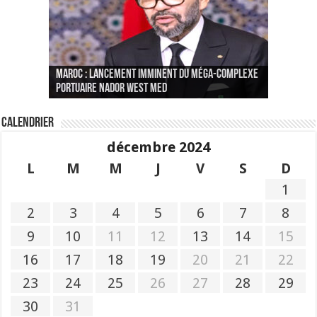
Le Wali Ait Taleb préside la nomination du
Fès : La 70e conférence annuelle de la
Paris va présenter à Alger une liste de
MAROC : Lancement imminent du méga-complexe
nouveau Secrétaire Général pour insuffler un
Fédération internationale des journalistes et
« plusieurs centaines de personnes » aux
CGEM: le binôme Oukacha-Joundy reconduit à la
portuaire Nador West Med
sang nouveau à l’administration
des écrivains s’est achevée
profils « dangereux »
tête de la Fédération des pêches maritimes
Calendrier
décembre 2024
L
M
M
J
V
S
D
1
2
3
4
5
6
7
8
9
10
11
12
13
14
15
16
17
18
19
20
21
22
23
24
25
26
27
28
29
30
31