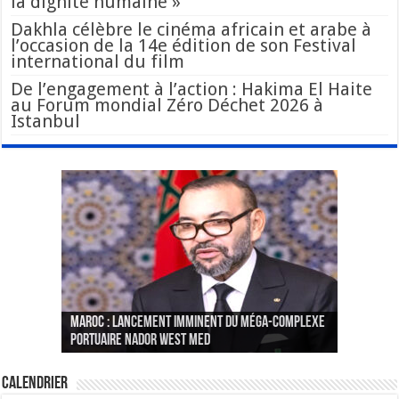
la dignité humaine »
Dakhla célèbre le cinéma africain et arabe à
l’occasion de la 14e édition de son Festival
international du film
De l’engagement à l’action : Hakima El Haite
au Forum mondial Zéro Déchet 2026 à
Istanbul
Le Wali Ait Taleb préside la nomination du
Fès : La 70e conférence annuelle de la
Paris va présenter à Alger une liste de
MAROC : Lancement imminent du méga-complexe
nouveau Secrétaire Général pour insuffler un
Fédération internationale des journalistes et
« plusieurs centaines de personnes » aux
CGEM: le binôme Oukacha-Joundy reconduit à la
portuaire Nador West Med
sang nouveau à l’administration
des écrivains s’est achevée
profils « dangereux »
tête de la Fédération des pêches maritimes
Calendrier