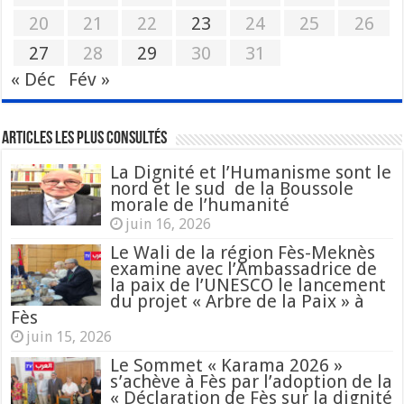
20
21
22
23
24
25
26
27
28
29
30
31
« Déc
Fév »
Articles les plus consultés
La Dignité et l’Humanisme sont le
nord et le sud de la Boussole
morale de l’humanité
juin 16, 2026
Le Wali de la région Fès-Meknès
examine avec l’Ambassadrice de
la paix de l’UNESCO le lancement
du projet « Arbre de la Paix » à
Fès
juin 15, 2026
Le Sommet « Karama 2026 »
s’achève à Fès par l’adoption de la
« Déclaration de Fès sur la dignité