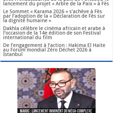
lancement du projet « Arbre de la Paix » à Fès
Le Sommet « Karama 2026 » s’achève à Fès
par l’adoption de la « Déclaration de Fès sur
la dignité humaine »
Dakhla célèbre le cinéma africain et arabe à
l’occasion de la 14e édition de son Festival
international du film
De l’engagement à l’action : Hakima El Haite
au Forum mondial Zéro Déchet 2026 à
Istanbul
Le Wali Ait Taleb préside la nomination du
Fès : La 70e conférence annuelle de la
Paris va présenter à Alger une liste de
MAROC : Lancement imminent du méga-complexe
nouveau Secrétaire Général pour insuffler un
Fédération internationale des journalistes et
« plusieurs centaines de personnes » aux
CGEM: le binôme Oukacha-Joundy reconduit à la