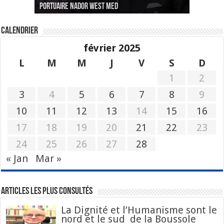
portuaire Nador West Med
sang nouveau à l’administration
des écrivains s’est achevée
profils « dangereux »
tête de la Fédération des pêches maritimes
Calendrier
février 2025
L
M
M
J
V
S
D
1
2
3
4
5
6
7
8
9
10
11
12
13
14
15
16
17
18
19
20
21
22
23
24
25
26
27
28
« Jan
Mar »
Articles les plus consultés
La Dignité et l’Humanisme sont le
nord et le sud de la Boussole