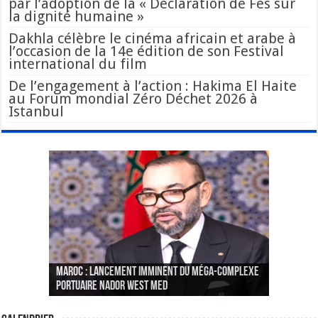
par l’adoption de la « Déclaration de Fès sur
la dignité humaine »
Dakhla célèbre le cinéma africain et arabe à
l’occasion de la 14e édition de son Festival
international du film
De l’engagement à l’action : Hakima El Haite
au Forum mondial Zéro Déchet 2026 à
Istanbul
Le Wali Ait Taleb préside la nomination du
Fès : La 70e conférence annuelle de la
Paris va présenter à Alger une liste de
MAROC : Lancement imminent du méga-complexe
nouveau Secrétaire Général pour insuffler un
Fédération internationale des journalistes et
« plusieurs centaines de personnes » aux
CGEM: le binôme Oukacha-Joundy reconduit à la
portuaire Nador West Med
sang nouveau à l’administration
des écrivains s’est achevée
profils « dangereux »
tête de la Fédération des pêches maritimes