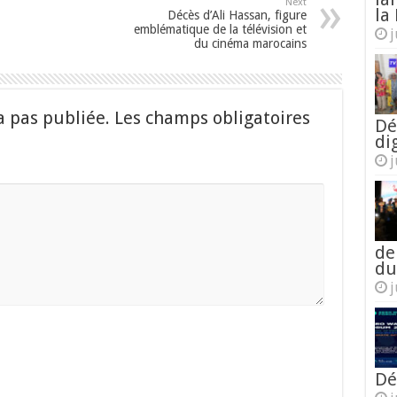
Next
la 
Décès d’Ali Hassan, figure
emblématique de la télévision et
j
du cinéma marocains
a pas publiée.
Les champs obligatoires
Dé
di
j
de
du
j
Dé