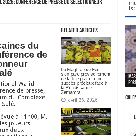
l 2026: conférence de presse du sélectionneur
mo
Is
Related Articles
caines du
nférence de
ionneur
Le Maghreb de Fès
alé
Le W
Fès 
Pari
s’empare provisoirement
MAR
nouv
Fédé
« pl
CGEM
de la tête grâce à un
tional Walid
por
sang
des 
prof
tête
succès précieux face à
la Renaissance
rence de presse,
Zemamra
rium du Complexe
Cale
avril 26, 2026
 Salé.
révue à 11h00, M.
des joueurs
 aux deux