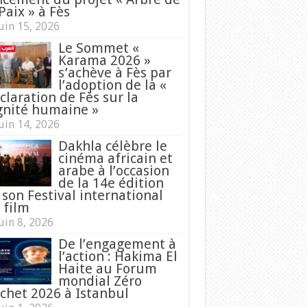
Paix » à Fès
uin 15, 2026
Le Sommet «
Karama 2026 »
s’achève à Fès par
l’adoption de la «
claration de Fès sur la
gnité humaine »
uin 14, 2026
Dakhla célèbre le
cinéma africain et
arabe à l’occasion
de la 14e édition
 son Festival international
 film
uin 8, 2026
De l’engagement à
l’action : Hakima El
Haite au Forum
mondial Zéro
chet 2026 à Istanbul