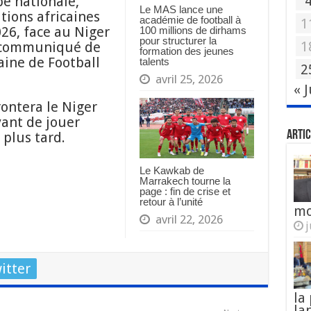
pe nationale,
Le MAS lance une
tions africaines
académie de football à
1
26, face au Niger
100 millions de dirhams
pour structurer la
1
n communiqué de
formation des jeunes
aine de Football
talents
2
avril 25, 2026
« J
rontera le Niger
vant de jouer
Artic
 plus tard.
Le Kawkab de
Marrakech tourne la
page : fin de crise et
retour à l’unité
mo
avril 22, 2026
j
itter
la
la