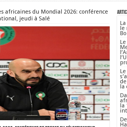
es africaines du Mondial 2026: conférence
Artic
tional, jeudi à Salé
La
le
Bo
Le
Me
l’
l’
pr
Le
s’
de
la
Da
af
la
in
De
Ha