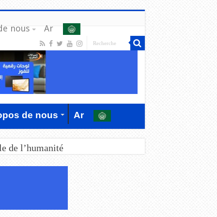
de nous
Ar
opos de nous
Ar
le de l’humanité