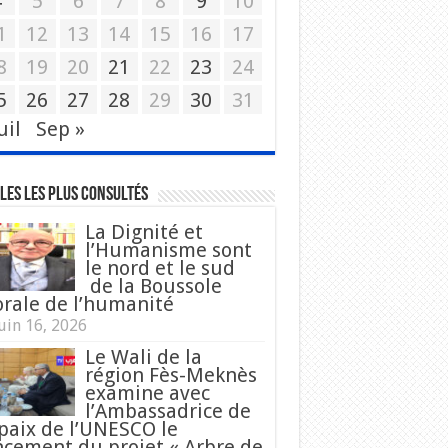
4
5
6
7
8
9
10
1
12
13
14
15
16
17
8
19
20
21
22
23
24
5
26
27
28
29
30
31
uil
Sep »
les les plus consultés
La Dignité et
l’Humanisme sont
le nord et le sud
de la Boussole
rale de l’humanité
uin 16, 2026
Le Wali de la
région Fès-Meknès
examine avec
l’Ambassadrice de
 paix de l’UNESCO le
ncement du projet « Arbre de