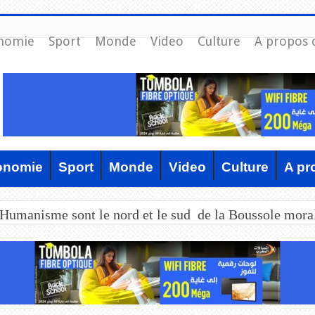
nomie
Sport
Monde
Video
Culture
A propos 
onomie
Sport
Monde
Video
Culture
A pr
’Humanisme sont le nord et le sud de la Boussole mora