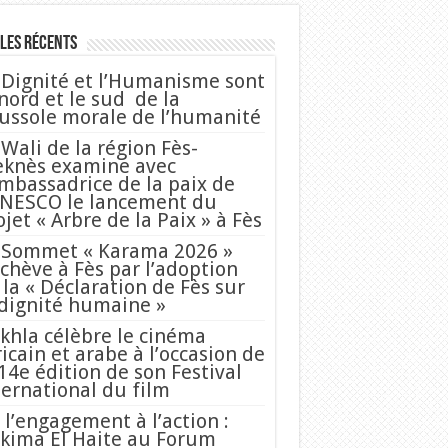
les Récents
 Dignité et l’Humanisme sont
 nord et le sud de la
ussole morale de l’humanité
 Wali de la région Fès-
knès examine avec
Ambassadrice de la paix de
UNESCO le lancement du
ojet « Arbre de la Paix » à Fès
 Sommet « Karama 2026 »
achève à Fès par l’adoption
 la « Déclaration de Fès sur
 dignité humaine »
khla célèbre le cinéma
ricain et arabe à l’occasion de
 14e édition de son Festival
ternational du film
 l’engagement à l’action :
kima El Haite au Forum