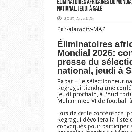
Éliminatoires africaines du Mondia
national, jeudi à Salé
août 23, 2025
Par-alarabtv-MAP
Éliminatoires afri
Mondial 2026: co
presse du sélect
national, jeudi à S
Rabat – Le sélectionneur na
Regragui tiendra une confé
jeudi prochain, à l’Audito
Mohammed VI de football à
Lors de cette conférence, p
Regragui dévoilera la liste 
convoqués pour participer