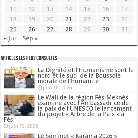
11
12
13
14
15
16
17
18
19
20
21
22
23
24
25
26
27
28
29
30
31
« Juil
Sep »
Articles les plus consultés
La Dignité et l’Humanisme sont le
nord et le sud de la Boussole
morale de l’humanité
juin 16, 2026
Le Wali de la région Fès-Meknès
examine avec l’Ambassadrice de
la paix de l’UNESCO le lancement
du projet « Arbre de la Paix » à
Fès
juin 15, 2026
Le Sommet « Karama 2026 »