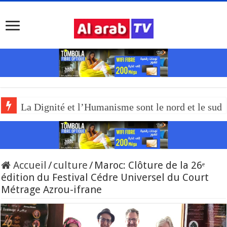
La Dignité et l’Humanisme sont le nord et le sud
Accueil
/
culture
/
Maroc: Clôture de la 26ᵉ
édition du Festival Cédre Universel du Court
Métrage Azrou-ifrane