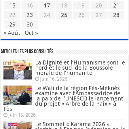
15
16
17
18
19
20
21
22
23
24
25
26
27
28
29
30
« Août
Oct »
Articles les plus consultés
La Dignité et l’Humanisme sont le
nord et le sud de la Boussole
morale de l’humanité
juin 16, 2026
Le Wali de la région Fès-Meknès
examine avec l’Ambassadrice de
la paix de l’UNESCO le lancement
du projet « Arbre de la Paix » à
Fès
juin 15, 2026
Le Sommet « Karama 2026 »