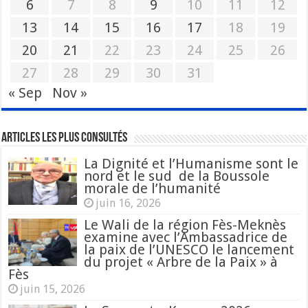
6
7
8
9
10
11
12
13
14
15
16
17
18
19
20
21
22
23
24
25
26
27
28
29
30
31
« Sep
Nov »
Articles les plus consultés
La Dignité et l’Humanisme sont le
nord et le sud de la Boussole
morale de l’humanité
juin 16, 2026
Le Wali de la région Fès-Meknès
examine avec l’Ambassadrice de
la paix de l’UNESCO le lancement
du projet « Arbre de la Paix » à
Fès
juin 15, 2026