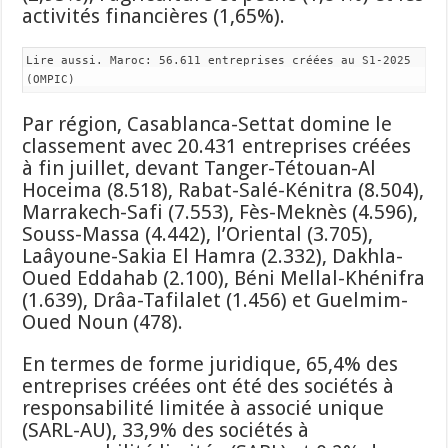
activités financières (1,65%).
Lire aussi. Maroc: 56.611 entreprises créées au S1-2025
(OMPIC)
Par région, Casablanca-Settat domine le
classement avec 20.431 entreprises créées
à fin juillet, devant Tanger-Tétouan-Al
Hoceima (8.518), Rabat-Salé-Kénitra (8.504),
Marrakech-Safi (7.553), Fès-Meknès (4.596),
Souss-Massa (4.442), l’Oriental (3.705),
Laâyoune-Sakia El Hamra (2.332), Dakhla-
Oued Eddahab (2.100), Béni Mellal-Khénifra
(1.639), Drâa-Tafilalet (1.456) et Guelmim-
Oued Noun (478).
En termes de forme juridique, 65,4% des
entreprises créées ont été des sociétés à
responsabilité limitée à associé unique
(SARL-AU), 33,9% des sociétés à