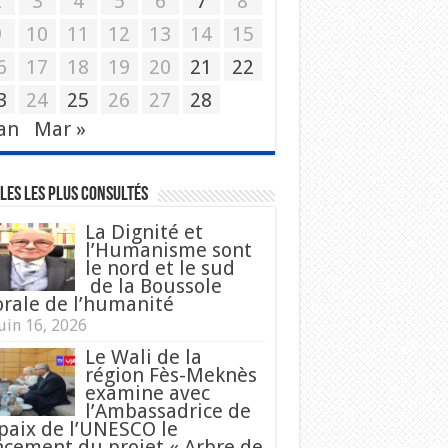
2
3
4
5
6
7
8
9
10
11
12
13
14
15
6
17
18
19
20
21
22
3
24
25
26
27
28
Jan
Mar »
les les plus consultés
La Dignité et
l’Humanisme sont
le nord et le sud
de la Boussole
rale de l’humanité
uin 16, 2026
Le Wali de la
région Fès-Meknès
examine avec
l’Ambassadrice de
 paix de l’UNESCO le
ncement du projet « Arbre de