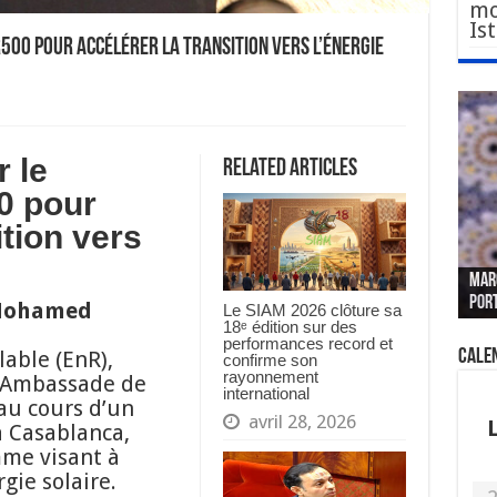
mo
Is
500 pour accélérer la transition vers l’énergie
 le
Related Articles
0 pour
ition vers
Le W
Fès 
Pari
MAR
nouv
Fédé
« pl
CGEM
por
sang
des 
prof
tête
 Mohamed
Le SIAM 2026 clôture sa
18ᵉ édition sur des
performances record et
Cale
able (EnR),
confirme son
rayonnement
l’Ambassade de
international
au cours d’un
avril 28, 2026
 Casablanca,
me visant à
gie solaire.