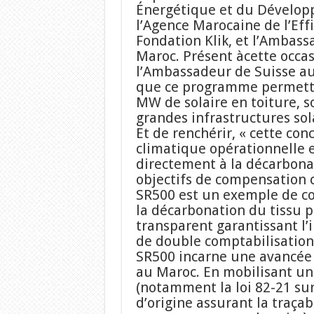
Énergétique et du Dévelo
l’Agence Marocaine de l’Eff
Fondation Klik, et l’Ambass
Maroc. Présent àcette occas
l’Ambassadeur de Suisse au
que ce programme permettra
MW de solaire en toiture, s
grandes infrastructures sol
Et de renchérir, « cette con
climatique opérationnelle e
directement à la décarbona
objectifs de compensation 
SR500 est un exemple de co
la décarbonation du tissu p
transparent garantissant l’
de double comptabilisation 
SR500 incarne une avancée 
au Maroc. En mobilisant u
(notamment la loi 82-21 sur 
d’origine assurant la traçabi