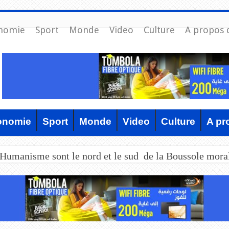
nomie
Sport
Monde
Video
Culture
A propos 
onomie
Sport
Monde
Video
Culture
A pr
’Humanisme sont le nord et le sud de la Boussole mora