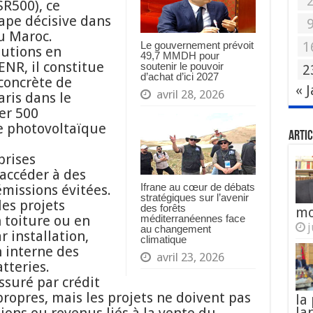
SR500), ce
pe décisive dans
u Maroc.
1
Le gouvernement prévoit
lutions en
49,7 MMDH pour
ENR, il constitue
soutenir le pouvoir
2
d’achat d’ici 2027
concrète de
« 
avril 28, 2026
aris dans le
er 500
e photovoltaïque
Artic
prises
’accéder à des
Ifrane au cœur de débats
missions évitées.
stratégiques sur l’avenir
es projets
des forêts
mo
méditerranéennes face
 toiture ou en
j
au changement
 installation,
climatique
 interne des
avril 23, 2026
tteries.
ssuré par crédit
propres, mais les projets ne doivent pas
la
la