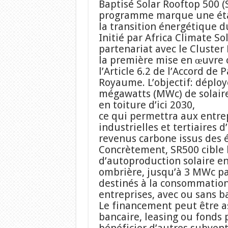
Baptisé Solar Rooftop 500 (
programme marque une éta
la transition énergétique d
Initié par Africa Climate So
partenariat avec le Cluster 
la première mise en œuvre 
l’Article 6.2 de l’Accord de P
Royaume. L’objectif: déploy
mégawatts (MWc) de solair
en toiture d’ici 2030,
ce qui permettra aux entre
industrielles et tertiaires d
revenus carbone issus des é
Concrètement, SR500 cible l
d’autoproduction solaire en
ombrière, jusqu’à 3 MWc par
destinés à la consommation
entreprises, avec ou sans ba
Le financement peut être a
bancaire, leasing ou fonds 