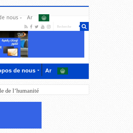
de nous
Ar
opos de nous
Ar
le de l’humanité