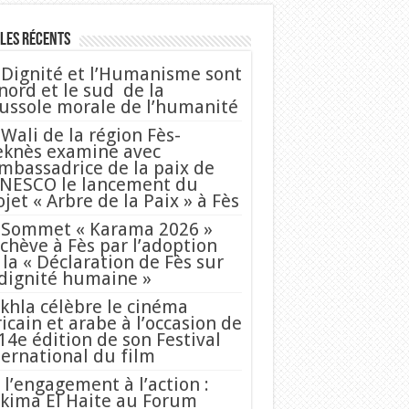
les Récents
 Dignité et l’Humanisme sont
 nord et le sud de la
ussole morale de l’humanité
 Wali de la région Fès-
knès examine avec
Ambassadrice de la paix de
UNESCO le lancement du
ojet « Arbre de la Paix » à Fès
 Sommet « Karama 2026 »
achève à Fès par l’adoption
 la « Déclaration de Fès sur
 dignité humaine »
khla célèbre le cinéma
ricain et arabe à l’occasion de
 14e édition de son Festival
ternational du film
 l’engagement à l’action :
kima El Haite au Forum