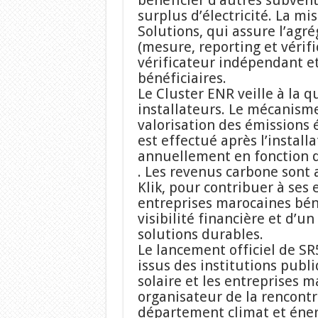
bénéficier d’autres subvent
surplus d’électricité. La mi
Solutions, qui assure l’agré
(mesure, reporting et vérifi
vérificateur indépendant et
bénéficiaires.
Le Cluster ENR veille à la 
installateurs. Le mécanism
valorisation des émissions 
est effectué après l’install
annuellement en fonction d
. Les revenus carbone sont a
Klik, pour contribuer à ses
entreprises marocaines béné
visibilité financière et d’u
solutions durables.
Le lancement officiel de SR
issus des institutions publiq
solaire et les entreprises m
organisateur de la rencontre
département climat et énerg