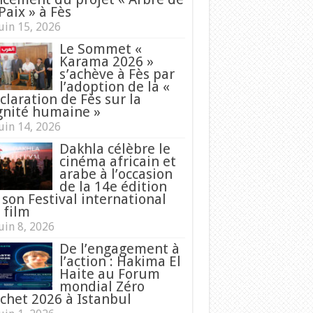
Paix » à Fès
uin 15, 2026
Le Sommet «
Karama 2026 »
s’achève à Fès par
l’adoption de la «
claration de Fès sur la
gnité humaine »
uin 14, 2026
Dakhla célèbre le
cinéma africain et
arabe à l’occasion
de la 14e édition
 son Festival international
 film
uin 8, 2026
De l’engagement à
l’action : Hakima El
Haite au Forum
mondial Zéro
chet 2026 à Istanbul