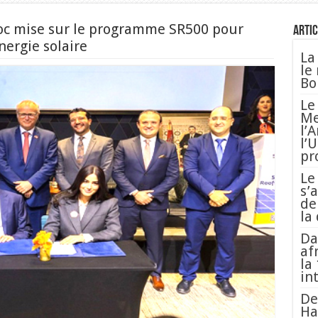
oc mise sur le programme SR500 pour
Artic
énergie solaire
La
le
Bo
Le
Me
l’
l’
pr
Le
s’
de
la
Da
af
la
in
De
Ha