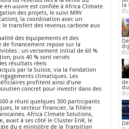
ions ou revenus liés à la vente du
la 
se en œuvre est confiée à Africa Climate
j
gation des projets, le suivi MRV
cation), la coordination avec un
 le transfert des revenus carbone aux
qualité des équipements et des
Dé
e de financement repose sur la
di
évitées : un versement initial de 60 %
j
ation, puis 40 % sont versés
es résultats réels
cquis par la Suisse, via la Fondation
 engagements climatiques. Les
de
ficiaires profitent ainsi d’une
du
n soutien concret pour investir dans des
j
500 a réuni quelques 300 participants
ues, le secteur financier, la filière
arocaines. Africa Climate Solutions,
, avait à ses côté le Cluster EnR, le
Dé
ie du e ministère de la Transition