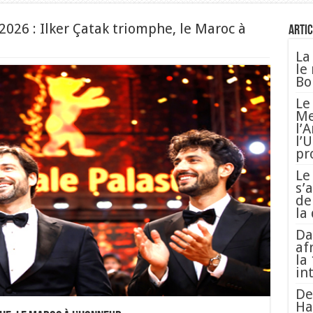
2026 : Ilker Çatak triomphe, le Maroc à
Artic
La
le
Bo
Le
Me
l’
l’
pr
Le
s’
de
la
Da
af
la
in
De
Ha