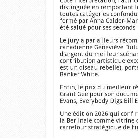
Côté interprétation, l’actri
distinguée en remportant l
toutes catégories confondu
formé par Anna Calder-Mars
été salué pour ses seconds 
Le jury a par ailleurs récom
canadienne Geneviève Dulud
d’argent du meilleur scénar
contribution artistique exc
est un oiseau rebelle), port
Banker White.
Enfin, le prix du meilleur 
Grant Gee pour son documen
Evans, Everybody Digs Bill 
Une édition 2026 qui confirm
la Berlinale comme vitrine 
carrefour stratégique de l’