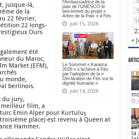
l’Ambassadrice de la
t, jusque-là,
paix de l’UNESCO le
prême de la
lancement du projet «
Arbre de la Paix » à Fès
u 22 février,
1
juin 15, 2026
étition 22 longs-
2
restigieux Ours
« 
également été
nneur du Maroc,
Artic
ilm Market (EFM),
Le Sommet « Karama
2026 » s’achève à Fès
archés
par l’adoption de la «
au monde,
Déclaration de Fès sur la
dignité humaine »
al berlinois.
juin 14, 2026
mo
 du jury,
j
eilleur film, a
 turc Emin Alper pour Kurtuluş
 (troisième place) est revenu à Queen at
 Lance Hammer.
la
la