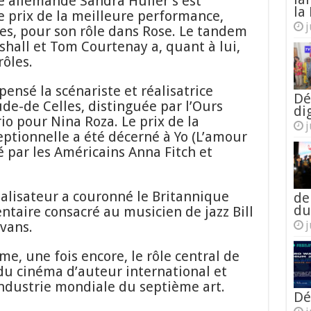
ce allemande Sandra Hüller s’est
la 
e prix de la meilleure performance,
j
es, pour son rôle dans Rose. Le tandem
hall et Tom Courtenay a, quant à lui,
rôles.
pensé la scénariste et réalisatrice
Dé
e-de Celles, distinguée par l’Ours
di
io pour Nina Roza. Le prix de la
j
eptionnelle a été décerné à Yo (L’amour
é par les Américains Anna Fitch et
réalisateur a couronné le Britannique
de
du
taire consacré au musicien de jazz Bill
Evans.
j
e, une fois encore, le rôle central de
du cinéma d’auteur international et
industrie mondiale du septième art.
Dé