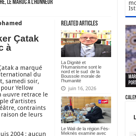
he, le Maroc à l’honneur
mo
Is
Mohamed
Related Articles
lker Çatak
c à
La Dignité et
 Çatak a marqué
l’Humanisme sont le
Le W
Fès 
Pari
nord et le sud de la
nternational du
Boussole morale de
MAR
nouv
Fédé
« pl
CGEM
t, samedi soir,
l’humanité
por
sang
des 
prof
tête
 pour Yellow
juin 16, 2026
n œuvre retrace le
Cale
le d’artistes
âtre, contraints
 raison de leurs
Le Wali de la région Fès-
puis 2004 : aucun
Meknès examine avec