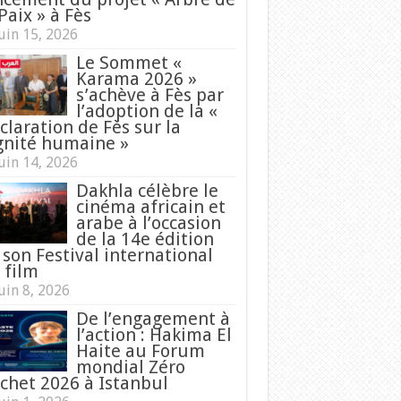
Paix » à Fès
uin 15, 2026
Le Sommet «
Karama 2026 »
s’achève à Fès par
l’adoption de la «
claration de Fès sur la
gnité humaine »
uin 14, 2026
Dakhla célèbre le
cinéma africain et
arabe à l’occasion
de la 14e édition
 son Festival international
 film
uin 8, 2026
De l’engagement à
l’action : Hakima El
Haite au Forum
mondial Zéro
chet 2026 à Istanbul