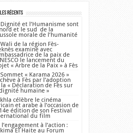
les Récents
 Dignité et l’Humanisme sont
 nord et le sud de la
ussole morale de l’humanité
 Wali de la région Fès-
knès examine avec
Ambassadrice de la paix de
UNESCO le lancement du
ojet « Arbre de la Paix » à Fès
 Sommet « Karama 2026 »
achève à Fès par l’adoption
 la « Déclaration de Fès sur
 dignité humaine »
khla célèbre le cinéma
ricain et arabe à l’occasion de
 14e édition de son Festival
ternational du film
 l’engagement à l’action :
kima El Haite au Forum