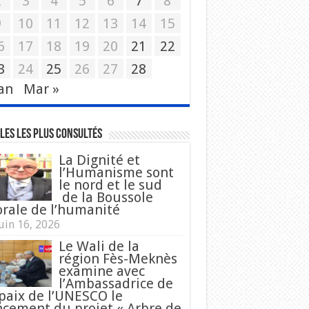
2
3
4
5
6
7
8
9
10
11
12
13
14
15
6
17
18
19
20
21
22
3
24
25
26
27
28
Jan
Mar »
les les plus consultés
La Dignité et
l’Humanisme sont
le nord et le sud
de la Boussole
rale de l’humanité
uin 16, 2026
Le Wali de la
région Fès-Meknès
examine avec
l’Ambassadrice de
 paix de l’UNESCO le
ncement du projet « Arbre de