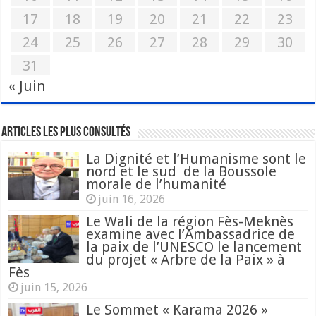
17
18
19
20
21
22
23
24
25
26
27
28
29
30
31
« Juin
Articles les plus consultés
La Dignité et l’Humanisme sont le
nord et le sud de la Boussole
morale de l’humanité
juin 16, 2026
Le Wali de la région Fès-Meknès
examine avec l’Ambassadrice de
la paix de l’UNESCO le lancement
du projet « Arbre de la Paix » à
Fès
juin 15, 2026
Le Sommet « Karama 2026 »