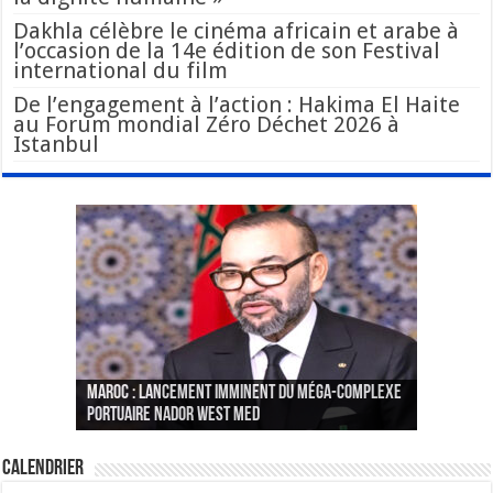
Dakhla célèbre le cinéma africain et arabe à
l’occasion de la 14e édition de son Festival
international du film
De l’engagement à l’action : Hakima El Haite
au Forum mondial Zéro Déchet 2026 à
Istanbul
Le Wali Ait Taleb préside la nomination du
Fès : La 70e conférence annuelle de la
Paris va présenter à Alger une liste de
MAROC : Lancement imminent du méga-complexe
nouveau Secrétaire Général pour insuffler un
Fédération internationale des journalistes et
« plusieurs centaines de personnes » aux
CGEM: le binôme Oukacha-Joundy reconduit à la
portuaire Nador West Med
sang nouveau à l’administration
des écrivains s’est achevée
profils « dangereux »
tête de la Fédération des pêches maritimes
Calendrier