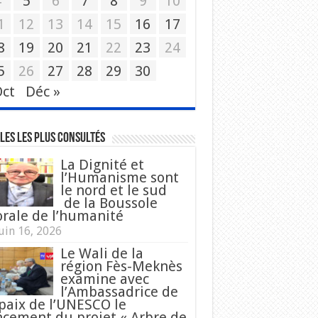
4
5
6
7
8
9
10
1
12
13
14
15
16
17
8
19
20
21
22
23
24
5
26
27
28
29
30
Oct
Déc »
les les plus consultés
La Dignité et
l’Humanisme sont
le nord et le sud
de la Boussole
rale de l’humanité
uin 16, 2026
Le Wali de la
région Fès-Meknès
examine avec
l’Ambassadrice de
 paix de l’UNESCO le
ncement du projet « Arbre de