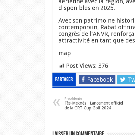
aérienne avec la région, ave
disponibles en 2025.
Avec son patrimoine histor
contemporain, Rabat offrira
congrès de l’ANVR, renforçan
attractivité en tant que des
map
Post Views:
376
Facebook
Tw
Partager
Précédente
Fès-Meknès : Lancement officiel
de la CRT Cup Golf 2024
Laisser un commentaire