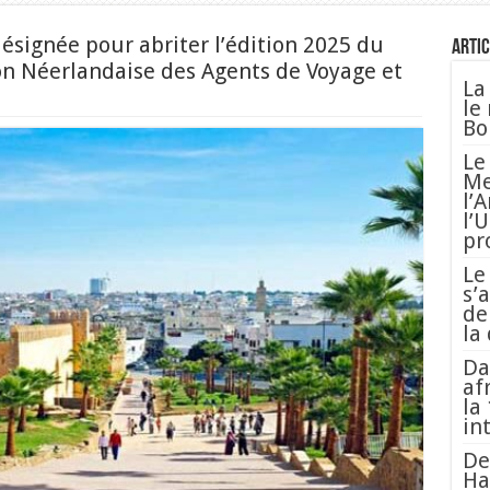
ésignée pour abriter l’édition 2025 du
Artic
on Néerlandaise des Agents de Voyage et
La
le
Bo
Le
Me
l’
l’
pr
Le
s’
de
la
Da
af
la
in
De
Ha