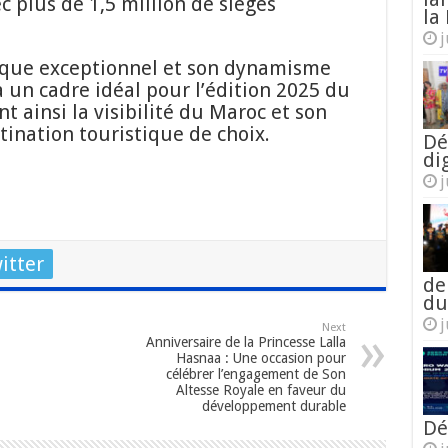
c plus de 1,5 million de sièges
la 
j
ique exceptionnel et son dynamisme
 un cadre idéal pour l’édition 2025 du
t ainsi la visibilité du Maroc et son
tination touristique de choix.
Dé
di
j
itter
de
du
j
Next
Anniversaire de la Princesse Lalla
Hasnaa : Une occasion pour
célébrer l’engagement de Son
Altesse Royale en faveur du
développement durable
Dé