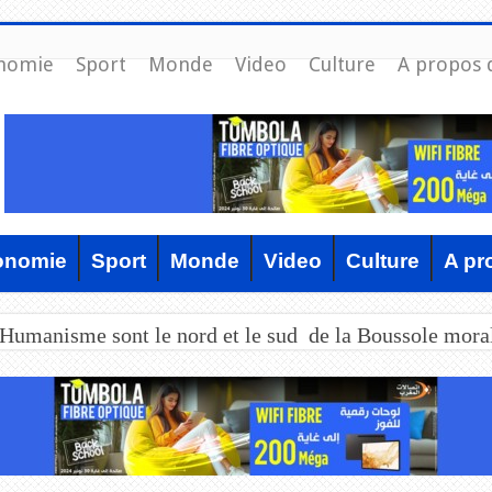
nomie
Sport
Monde
Video
Culture
A propos 
onomie
Sport
Monde
Video
Culture
A pr
’Humanisme sont le nord et le sud de la Boussole mora