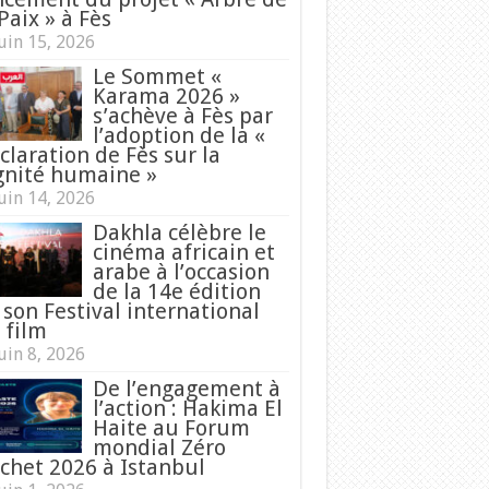
Paix » à Fès
uin 15, 2026
Le Sommet «
Karama 2026 »
s’achève à Fès par
l’adoption de la «
claration de Fès sur la
gnité humaine »
uin 14, 2026
Dakhla célèbre le
cinéma africain et
arabe à l’occasion
de la 14e édition
 son Festival international
 film
uin 8, 2026
De l’engagement à
l’action : Hakima El
Haite au Forum
mondial Zéro
chet 2026 à Istanbul