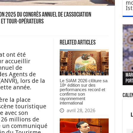
mo
Is
ion 2025 du congrès annuel de l’Association
 et Tour-opérateurs
Related Articles
at ont été
r accueillir
nnuel de
Le W
Fès 
Pari
des Agents de
MAR
nouv
Fédé
« pl
CGEM
ANVR), lors de la
Le SIAM 2026 clôture sa
por
sang
des 
prof
tête
18ᵉ édition sur des
cette année.
performances record et
confirme son
Cale
rayonnement
re la place
international
scène touristique
avril 28, 2026
e avec son
 26 millions de
que un communiqué
ain du Tourisme