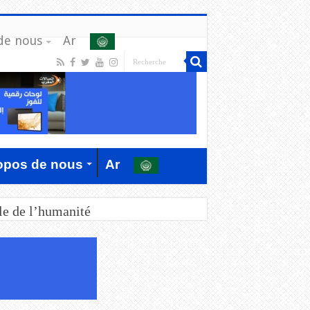
de nous
Ar
opos de nous
Ar
le de l’humanité