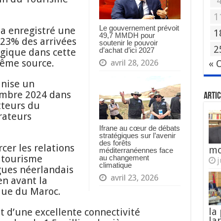
1
Le gouvernement prévoit
 a enregistré une
1
49,7 MMDH pour
23% des arrivées
soutenir le pouvoir
2
d’achat d’ici 2027
égique dans cette
même source.
avril 28, 2026
« 
anise un
embre 2024 dans
Artic
tteurs du
rateurs
Ifrane au cœur de débats
stratégiques sur l’avenir
des forêts
rcer les relations
mo
méditerranéennes face
u tourisme
au changement
j
climatique
gues néerlandais
avril 23, 2026
en avant la
ique du Maroc.
la
t d’une excellente connectivité
la