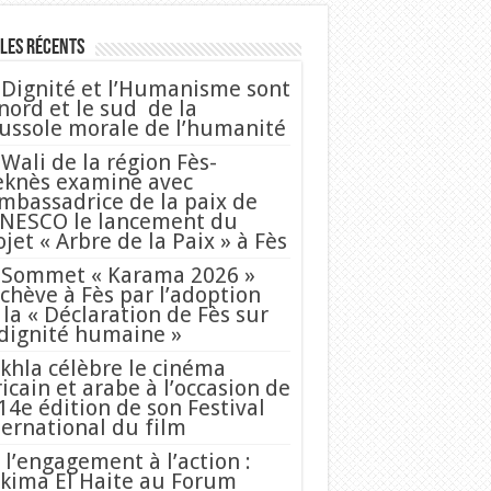
les Récents
 Dignité et l’Humanisme sont
 nord et le sud de la
ussole morale de l’humanité
 Wali de la région Fès-
knès examine avec
Ambassadrice de la paix de
UNESCO le lancement du
ojet « Arbre de la Paix » à Fès
 Sommet « Karama 2026 »
achève à Fès par l’adoption
 la « Déclaration de Fès sur
 dignité humaine »
khla célèbre le cinéma
ricain et arabe à l’occasion de
 14e édition de son Festival
ternational du film
 l’engagement à l’action :
kima El Haite au Forum