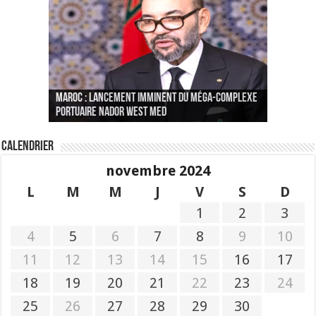
Le Wali Ait Taleb préside la nomination du
Fès : La 70e conférence annuelle de la
Paris va présenter à Alger une liste de
MAROC : Lancement imminent du méga-complexe
nouveau Secrétaire Général pour insuffler un
Fédération internationale des journalistes et
« plusieurs centaines de personnes » aux
CGEM: le binôme Oukacha-Joundy reconduit à la
portuaire Nador West Med
sang nouveau à l’administration
des écrivains s’est achevée
profils « dangereux »
tête de la Fédération des pêches maritimes
Calendrier
novembre 2024
L
M
M
J
V
S
D
1
2
3
4
5
6
7
8
9
10
11
12
13
14
15
16
17
18
19
20
21
22
23
24
25
26
27
28
29
30