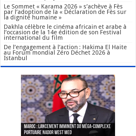
Le Sommet « Karama 2026 » s’achève à Fès
par l’adoption de la « Déclaration de Fès sur
la dignité humaine »
Dakhla célèbre le cinéma africain et arabe à
l’occasion de la 14e édition de son Festival
international du film
De l’engagement à l’action : Hakima El Haite
au Forum mondial Zéro Déchet 2026 à
Istanbul
Le Wali Ait Taleb préside la nomination du
Fès : La 70e conférence annuelle de la
Paris va présenter à Alger une liste de
MAROC : Lancement imminent du méga-complexe
nouveau Secrétaire Général pour insuffler un
Fédération internationale des journalistes et
« plusieurs centaines de personnes » aux
CGEM: le binôme Oukacha-Joundy reconduit à la
portuaire Nador West Med
sang nouveau à l’administration
des écrivains s’est achevée
profils « dangereux »
tête de la Fédération des pêches maritimes