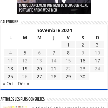
Le Wali Ait Taleb préside la nomination du
Fès : La 70e conférence annuelle de la
Paris va présenter à Alger une liste de
MAROC : Lancement imminent du méga-complexe
nouveau Secrétaire Général pour insuffler un
Fédération internationale des journalistes et
« plusieurs centaines de personnes » aux
CGEM: le binôme Oukacha-Joundy reconduit à la
portuaire Nador West Med
sang nouveau à l’administration
des écrivains s’est achevée
profils « dangereux »
tête de la Fédération des pêches maritimes
Calendrier
novembre 2024
L
M
M
J
V
S
D
1
2
3
4
5
6
7
8
9
10
11
12
13
14
15
16
17
18
19
20
21
22
23
24
25
26
27
28
29
30
« Oct
Déc »
Articles les plus consultés