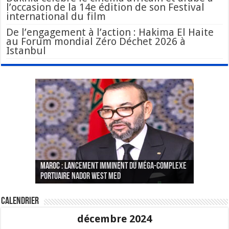
l’occasion de la 14e édition de son Festival
international du film
De l’engagement à l’action : Hakima El Haite
au Forum mondial Zéro Déchet 2026 à
Istanbul
Le Wali Ait Taleb préside la nomination du
Fès : La 70e conférence annuelle de la
Paris va présenter à Alger une liste de
MAROC : Lancement imminent du méga-complexe
nouveau Secrétaire Général pour insuffler un
Fédération internationale des journalistes et
« plusieurs centaines de personnes » aux
CGEM: le binôme Oukacha-Joundy reconduit à la
portuaire Nador West Med
sang nouveau à l’administration
des écrivains s’est achevée
profils « dangereux »
tête de la Fédération des pêches maritimes
Calendrier
décembre 2024