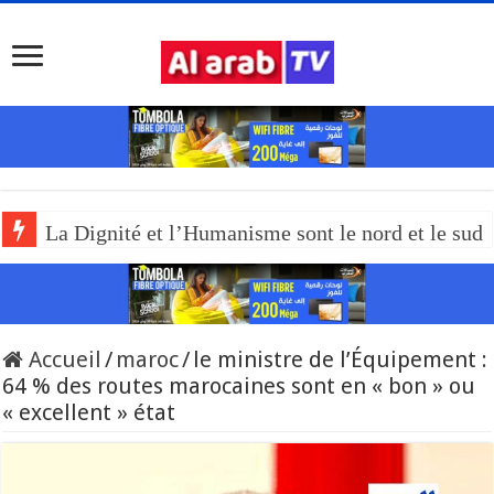
La Dignité et l’Humanisme sont le nord et le sud
Accueil
/
maroc
/
le ministre de l’Équipement :
64 % des routes marocaines sont en « bon » ou
« excellent » état