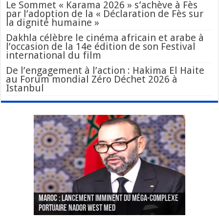
Le Sommet « Karama 2026 » s’achève à Fès
par l’adoption de la « Déclaration de Fès sur
la dignité humaine »
Dakhla célèbre le cinéma africain et arabe à
l’occasion de la 14e édition de son Festival
international du film
De l’engagement à l’action : Hakima El Haite
au Forum mondial Zéro Déchet 2026 à
Istanbul
Le Wali Ait Taleb préside la nomination du
Fès : La 70e conférence annuelle de la
Paris va présenter à Alger une liste de
MAROC : Lancement imminent du méga-complexe
nouveau Secrétaire Général pour insuffler un
Fédération internationale des journalistes et
« plusieurs centaines de personnes » aux
CGEM: le binôme Oukacha-Joundy reconduit à la
portuaire Nador West Med
sang nouveau à l’administration
des écrivains s’est achevée
profils « dangereux »
tête de la Fédération des pêches maritimes