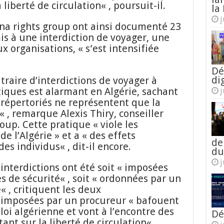
 liberté de circulation« , poursuit-il.
la 
j
a rights group ont ainsi documenté 23
is à une interdiction de voyager, une
x organisations, « s’est intensifiée
Dé
di
traire d’interdictions de voyager à
tiques est alarmant en Algérie, sachant
j
 répertoriés ne représentent que la
 , remarque Alexis Thiry, conseiller
up. Cette pratique « viole les
e l’Algérie » et a « des effets
de
es individus« , dit-il encore.
du
j
 interdictions ont été soit « imposées
s de sécurité« , soit « ordonnées par un
 , critiquent les deux
 imposées par un procureur « bafouent
loi algérienne et vont à l’encontre des
Dé
nt sur la liberté de circulation« ,