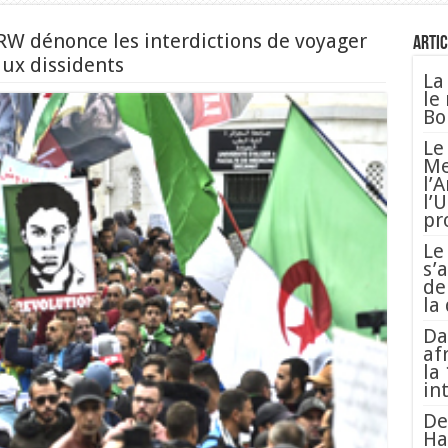
RW dénonce les interdictions de voyager
Artic
aux dissidents
La
le
Bo
Le
Me
l’
l’
pr
Le
s’
de
la
Da
af
la
in
De
Ha