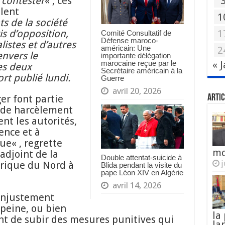
 contester
« , ces
blent
1
ts de la société
is d’opposition,
1
Comité Consultatif de
Défense maroco-
listes et d’autres
américain: Une
2
envers le
importante délégation
« 
marocaine reçue par le
les deux
Secrétaire américain à la
rt publié lundi.
Guerre
avril 20, 2026
er font partie
Artic
 de harcèlement
nt les autorités,
dence et à
ue« , regrette
mo
adjoint de la
Double attentat-suicide à
j
frique du Nord à
Blida pendant la visite du
pape Léon XIV en Algérie
avril 14, 2026
 injustement
peine, ou bien
la
nt de subir des mesures punitives qui
la