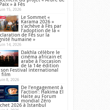
Paix » à Fès
uin 15, 2026
Le Sommet «
Karama 2026 »
s’achève à Fès par
l’adoption de la «
claration de Fès sur la
gnité humaine »
uin 14, 2026
Dakhla célèbre le
cinéma africain et
arabe à l’occasion
de la 14e édition
 son Festival international
 film
uin 8, 2026
De l’engagement à
l’action : Hakima El
Haite au Forum
mondial Zéro
chet 2026 à Istanbul