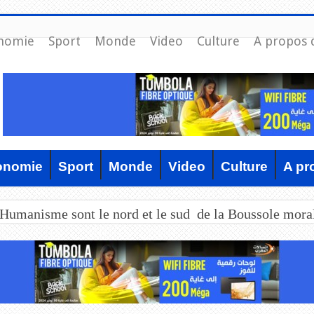
nomie
Sport
Monde
Video
Culture
A propos 
onomie
Sport
Monde
Video
Culture
A pr
’Humanisme sont le nord et le sud de la Boussole mora