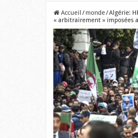
Accueil
/
monde
/
Algérie: H
« arbitrairement » imposées 