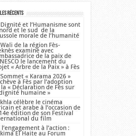
les Récents
 Dignité et l’Humanisme sont
 nord et le sud de la
ussole morale de l’humanité
 Wali de la région Fès-
knès examine avec
Ambassadrice de la paix de
UNESCO le lancement du
ojet « Arbre de la Paix » à Fès
 Sommet « Karama 2026 »
achève à Fès par l’adoption
 la « Déclaration de Fès sur
 dignité humaine »
khla célèbre le cinéma
ricain et arabe à l’occasion de
 14e édition de son Festival
ternational du film
 l’engagement à l’action :
kima El Haite au Forum