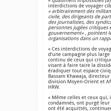
«
quasiment impossibles (à)
interdictions de voyager ci
«
arbitrairement des militan
civile, des dirigeants de part
des journalistes, des syndica
personnes jugées critiques 
gouvernement
« , pointent 
organisations dans un rappo
« Ces interdictions de voyag
d’une campagne plus large
continu de ceux qui critique
visant à faire taire la dissi
éradiquer tout espace civiq
Bassam Khawaja, directeur 
division Moyen-Orient et A
HRW.
« Même celles et ceux qui,
condamnés, ont purgé leur 
ont été acquittés, continue