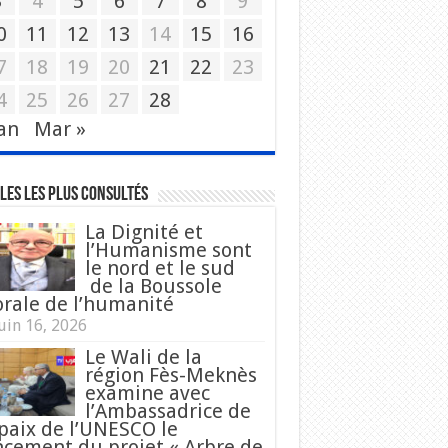
3
4
5
6
7
8
9
0
11
12
13
14
15
16
7
18
19
20
21
22
23
4
25
26
27
28
Jan
Mar »
les les plus consultés
La Dignité et
l’Humanisme sont
le nord et le sud
de la Boussole
rale de l’humanité
uin 16, 2026
Le Wali de la
région Fès-Meknès
examine avec
l’Ambassadrice de
 paix de l’UNESCO le
ncement du projet « Arbre de