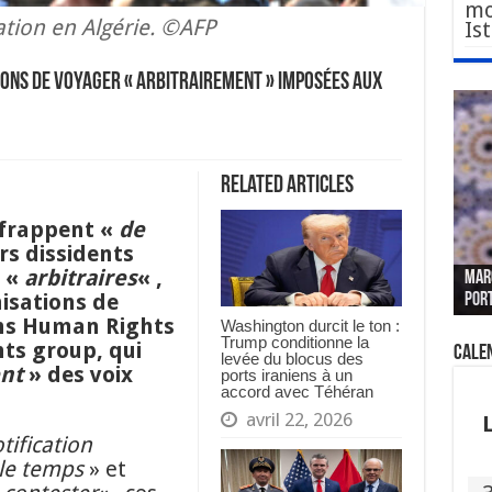
mo
tion en Algérie. ©AFP
Is
ions de voyager « arbitrairement » imposées aux
Related Articles
 frappent «
de
rs dissidents
Le W
Fès 
Pari
r «
arbitraires
« ,
MAR
nouv
Fédé
« pl
CGEM
isations de
por
sang
des 
prof
tête
ns Human Rights
Washington durcit le ton :
Trump conditionne la
ts group, qui
Cale
levée du blocus des
nt
» des voix
ports iraniens à un
accord avec Téhéran
avril 22, 2026
ification
 le temps
» et