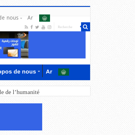
de nous
Ar
opos de nous
Ar
le de l’humanité