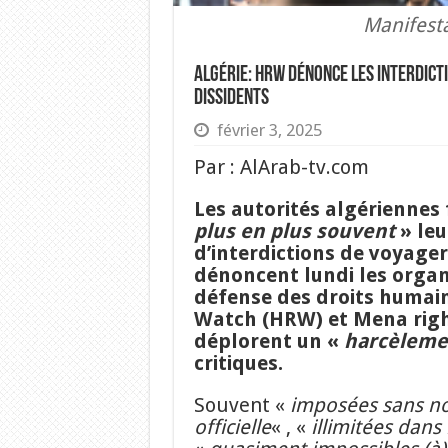
Manifesta
Algérie: HRW dénonce les interdict
dissidents
février 3, 2025
Par : AlArab-tv.com
Les autorités algériennes
plus en plus souvent
» leu
d’interdictions de voyage
dénoncent lundi les organ
défense des droits humai
Watch (HRW) et Mena righ
déplorent un «
harcèleme
critiques.
Souvent «
imposées sans not
officielle
« , «
illimitées dans