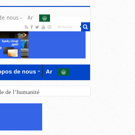
de nous
Ar
opos de nous
Ar
le de l’humanité