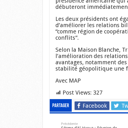
présidence américaine qui 
débuteront immédiatement
Les deux présidents ont ég
d’améliorer les relations b
“comme région de coopérati
conflits”.
Selon la Maison Blanche, T
l’amélioration des relations
avantages, notamment des 
stabilité géopolitique une fo
Avec MAP
Post Views:
327
Facebook
Tw
Partager
Précédente
Séisme d’Al-Haouz : Réunion de