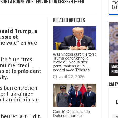
 “sur la bonne voie” en vue d’un cessez-le-feu
mo
Is
Related Articles
onald Trump, a
ssie et
ne voie” en vue
Washington durcit le ton :
Trump conditionne la
ite à un “très
Le W
Fès 
Pari
levée du blocus des
enu mercredi
ports iraniens à un
MAR
nouv
Fédé
« pl
CGEM
accord avec Téhéran
p et le président
por
sang
des 
prof
tête
sky.
avril 22, 2026
Cale
ès bon entretien
dent ukrainien
ent américain sur
Comité Consultatif de
Défense maroco-
eure”, a-t-il dit,