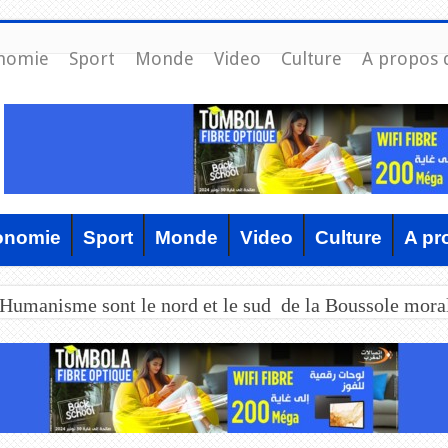
nomie
Sport
Monde
Video
Culture
A propos 
onomie
Sport
Monde
Video
Culture
A pr
’Humanisme sont le nord et le sud de la Boussole mora