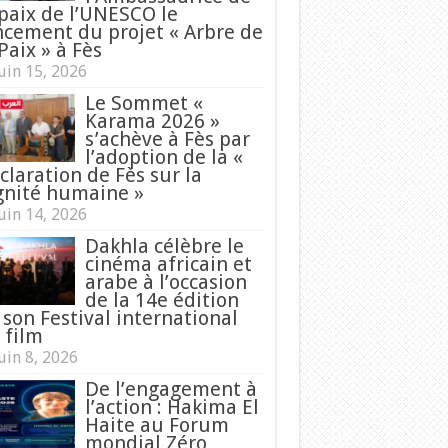
 paix de l’UNESCO le
ncement du projet « Arbre de
Paix » à Fès
uin 15, 2026
Le Sommet «
Karama 2026 »
s’achève à Fès par
l’adoption de la «
claration de Fès sur la
gnité humaine »
uin 14, 2026
Dakhla célèbre le
cinéma africain et
arabe à l’occasion
de la 14e édition
 son Festival international
 film
uin 8, 2026
De l’engagement à
l’action : Hakima El
Haite au Forum
mondial Zéro