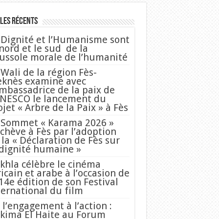
les Récents
 Dignité et l’Humanisme sont
 nord et le sud de la
ussole morale de l’humanité
 Wali de la région Fès-
knès examine avec
Ambassadrice de la paix de
UNESCO le lancement du
ojet « Arbre de la Paix » à Fès
 Sommet « Karama 2026 »
achève à Fès par l’adoption
 la « Déclaration de Fès sur
 dignité humaine »
khla célèbre le cinéma
ricain et arabe à l’occasion de
 14e édition de son Festival
ternational du film
 l’engagement à l’action :
kima El Haite au Forum