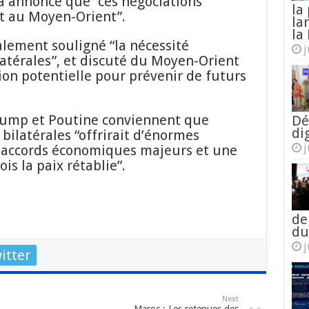
a annoncé que “ces négociations
la
 au Moyen-Orient”.
la
la 
alement souligné “la nécessité
j
ilatérales”, et discuté du Moyen-Orient
on potentielle pour prévenir de futurs
rump et Poutine conviennent que
Dé
di
 bilatérales “offrirait d’énormes
j
accords économiques majeurs et une
is la paix rétablie”.
de
du
j
itter
Next
Maroc : Les retenues des