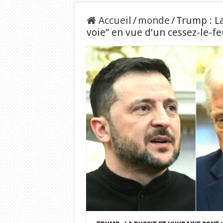
Accueil
/
monde
/
Trump : La
voie” en vue d’un cessez-le-f