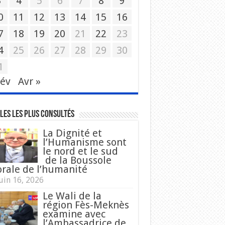
3
4
5
6
7
8
9
0
11
12
13
14
15
16
7
18
19
20
21
22
23
4
25
26
27
28
29
30
1
Fév
Avr »
les les plus consultés
La Dignité et
l’Humanisme sont
le nord et le sud
de la Boussole
rale de l’humanité
uin 16, 2026
Le Wali de la
région Fès-Meknès
examine avec
l’Ambassadrice de