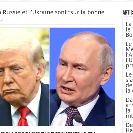
 Russie et l’Ukraine sont “sur la bonne
Artic
eu
La
le
Bo
Le
Me
l’
l’
pr
Le
s’
de
la
Da
af
la
in
De
Ha