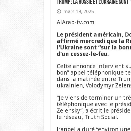
Trump : La Russie et l’Ukraine sont
mars 19, 2025
AlArab-tv.com
Le président américain, D
affirmé mercredi que la Ru
l’Ukraine sont “sur la bon
d’un cessez-le-feu.
Cette annonce intervient su
bon” appel téléphonique t
dans la matinée entre Trum
ukrainien, Volodymyr Zelen
“Je viens de terminer un tr
téléphonique avec le prési
Zelensky”, a écrit le présid
le réseau, Truth Social.
L’appel a duré “environ une h