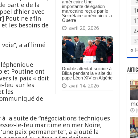
américain: Une
de partie de la
importante délégation
1
appel d’hier avec
marocaine reçue par le
Secrétaire américain à la
r] Poutine afin
1
Guerre
et les besoins de
avril 20, 2026
2
3
voie”, a affirmé
« 
téléphonique
Double attentat-suicide à
Artic
p et Poutine ont
Blida pendant la visite du
rs la paix « doit
pape Léon XIV en Algérie
-feu sur les
avril 14, 2026
t les
n communiqué de
mo
j
r à la suite de “négociations techniques
essez-le-feu maritime en mer Noire,
 d’une paix permanente”, a ajouté la