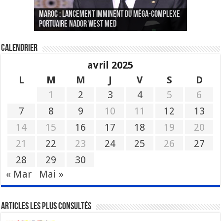
Le Wali Ait Taleb préside la nomination du
Fès : La 70e conférence annuelle de la
Paris va présenter à Alger une liste de
MAROC : Lancement imminent du méga-complexe
nouveau Secrétaire Général pour insuffler un
Fédération internationale des journalistes et
« plusieurs centaines de personnes » aux
CGEM: le binôme Oukacha-Joundy reconduit à la
portuaire Nador West Med
sang nouveau à l’administration
des écrivains s’est achevée
profils « dangereux »
tête de la Fédération des pêches maritimes
Calendrier
avril 2025
L
M
M
J
V
S
D
1
2
3
4
5
6
7
8
9
10
11
12
13
14
15
16
17
18
19
20
21
22
23
24
25
26
27
28
29
30
« Mar
Mai »
Articles les plus consultés