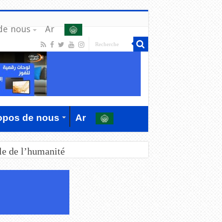
de nous
Ar
opos de nous
Ar
le de l’humanité