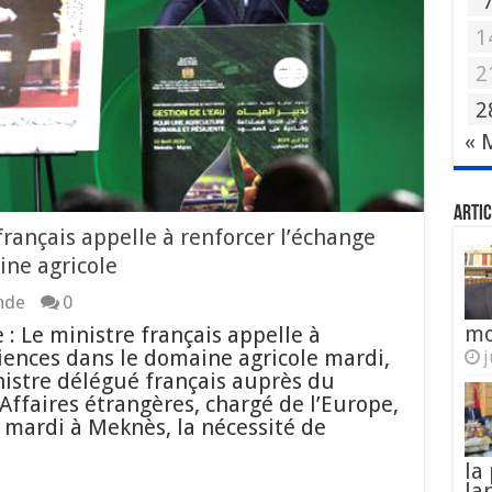
1
2
2
« 
Artic
français appelle à renforcer l’échange
ine agricole
nde
0
mo
 : Le ministre français appelle à
iences dans le domaine agricole mardi,
j
inistre délégué français auprès du
Affaires étrangères, chargé de l’Europe,
 mardi à Meknès, la nécessité de
la
la