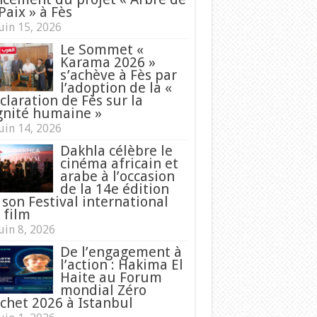
Paix » à Fès
uin 15, 2026
Le Sommet «
Karama 2026 »
s’achève à Fès par
l’adoption de la «
claration de Fès sur la
gnité humaine »
uin 14, 2026
Dakhla célèbre le
cinéma africain et
arabe à l’occasion
de la 14e édition
 son Festival international
 film
uin 8, 2026
De l’engagement à
l’action : Hakima El
Haite au Forum
mondial Zéro
chet 2026 à Istanbul