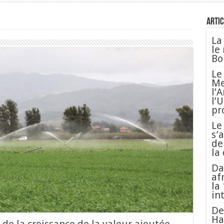
Artic
La
le
Bo
Le
Me
l’
l’
pr
Le
s’
de
la
Da
af
la
in
De
Ha