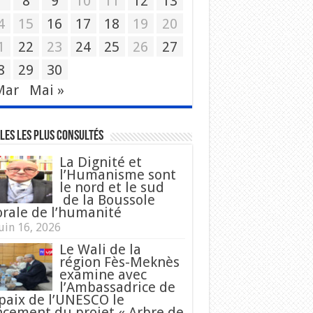
7
8
9
10
11
12
13
4
15
16
17
18
19
20
1
22
23
24
25
26
27
8
29
30
Mar
Mai »
les les plus consultés
La Dignité et
l’Humanisme sont
le nord et le sud
de la Boussole
rale de l’humanité
uin 16, 2026
Le Wali de la
région Fès-Meknès
examine avec
l’Ambassadrice de
 paix de l’UNESCO le
ncement du projet « Arbre de