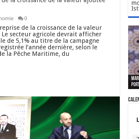
 de la croissance de la valeur ajoutée
mo
Is
nomie
0
 reprise de la croissance de la valeur
Le secteur agricole devrait afficher
le de 5,1% au titre de la campagne
egistrée l’année dernière, selon le
 de la Pêche Maritime, du
Le W
Fès 
Pari
MAR
nouv
Fédé
« pl
CGEM
por
sang
des 
prof
tête
Cale