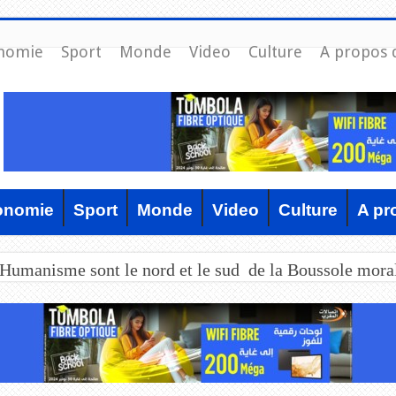
nomie
Sport
Monde
Video
Culture
A propos 
onomie
Sport
Monde
Video
Culture
A pr
’Humanisme sont le nord et le sud de la Boussole mora