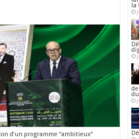
la 
j
Dé
di
j
de
du
j
Dé
ation d’un programme “ambitieux”