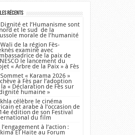
les Récents
 Dignité et l’Humanisme sont
 nord et le sud de la
ussole morale de l’humanité
 Wali de la région Fès-
knès examine avec
Ambassadrice de la paix de
UNESCO le lancement du
ojet « Arbre de la Paix » à Fès
 Sommet « Karama 2026 »
achève à Fès par l’adoption
 la « Déclaration de Fès sur
 dignité humaine »
khla célèbre le cinéma
ricain et arabe à l’occasion de
 14e édition de son Festival
ternational du film
 l’engagement à l’action :
kima El Haite au Forum