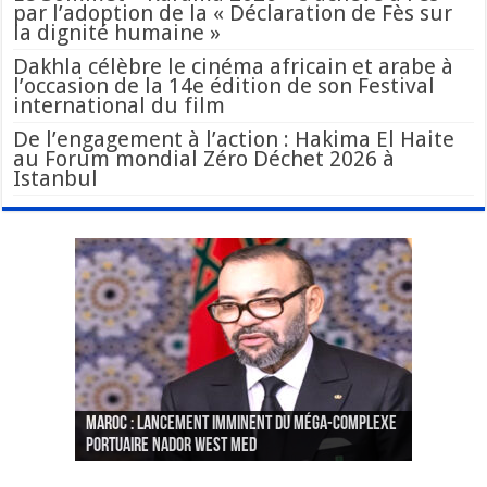
par l’adoption de la « Déclaration de Fès sur
la dignité humaine »
Dakhla célèbre le cinéma africain et arabe à
l’occasion de la 14e édition de son Festival
international du film
De l’engagement à l’action : Hakima El Haite
au Forum mondial Zéro Déchet 2026 à
Istanbul
Le Wali Ait Taleb préside la nomination du
Fès : La 70e conférence annuelle de la
Paris va présenter à Alger une liste de
MAROC : Lancement imminent du méga-complexe
nouveau Secrétaire Général pour insuffler un
Fédération internationale des journalistes et
« plusieurs centaines de personnes » aux
CGEM: le binôme Oukacha-Joundy reconduit à la
portuaire Nador West Med
sang nouveau à l’administration
des écrivains s’est achevée
profils « dangereux »
tête de la Fédération des pêches maritimes