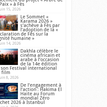
Paix » à Fès
uin 15, 2026
Le Sommet «
Karama 2026 »
s’achève à Fès par
l’adoption de la «
claration de Fès sur la
gnité humaine »
uin 14, 2026
Dakhla célèbre le
cinéma africain et
arabe à l’occasion
de la 14e édition
 son Festival international
 film
uin 8, 2026
De l’engagement à
l’action : Hakima El
Haite au Forum
mondial Zéro
chet 2026 à Istanbul