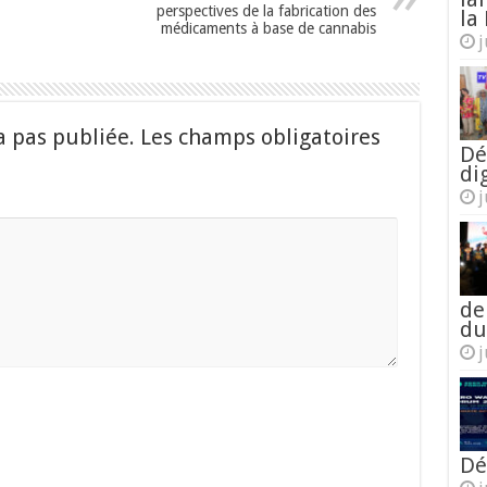
perspectives de la fabrication des
la 
médicaments à base de cannabis
j
a pas publiée.
Les champs obligatoires
Dé
di
j
de
du
j
Dé