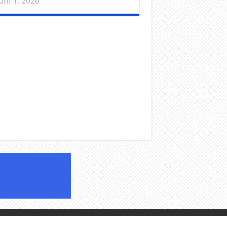
uin 1, 2026
alarab-tv
| Designed by
Creacom