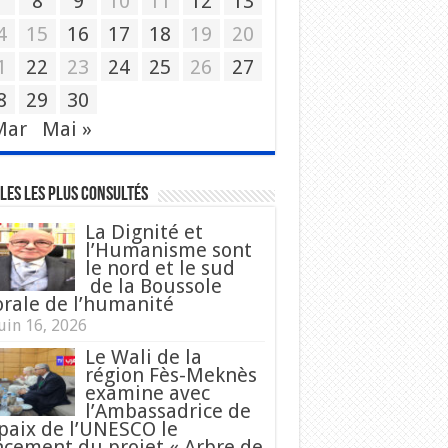
7
8
9
10
11
12
13
4
15
16
17
18
19
20
1
22
23
24
25
26
27
8
29
30
Mar
Mai »
les les plus consultés
La Dignité et
l’Humanisme sont
le nord et le sud
de la Boussole
rale de l’humanité
uin 16, 2026
Le Wali de la
région Fès-Meknès
examine avec
l’Ambassadrice de
 paix de l’UNESCO le
ncement du projet « Arbre de