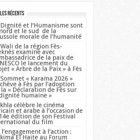
les Récents
 Dignité et l’Humanisme sont
 nord et le sud de la
ussole morale de l’humanité
 Wali de la région Fès-
knès examine avec
Ambassadrice de la paix de
UNESCO le lancement du
ojet « Arbre de la Paix » à Fès
 Sommet « Karama 2026 »
achève à Fès par l’adoption
 la « Déclaration de Fès sur
 dignité humaine »
khla célèbre le cinéma
ricain et arabe à l’occasion de
 14e édition de son Festival
ternational du film
 l’engagement à l’action :
kima El Haite au Forum