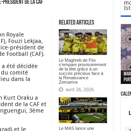
e-président de la CAF
mo
Is
Related Articles
on Royale
), Fouzi Lekjaa,
vice-président de
e Football (CAF).
Le Maghreb de Fès
s’empare provisoirement
 a été décidée
Le W
Fès 
Pari
de la tête grâce à un
n du comité
succès précieux face à
MAR
nouv
Fédé
« pl
CGEM
la Renaissance
lieu dans la
por
sang
des 
prof
tête
Zemamra
avril 26, 2026
Cale
n Kurt Oraku a
dent de la CAF et
Monguengui, 3ème
Le MAS lance une
zadi et le