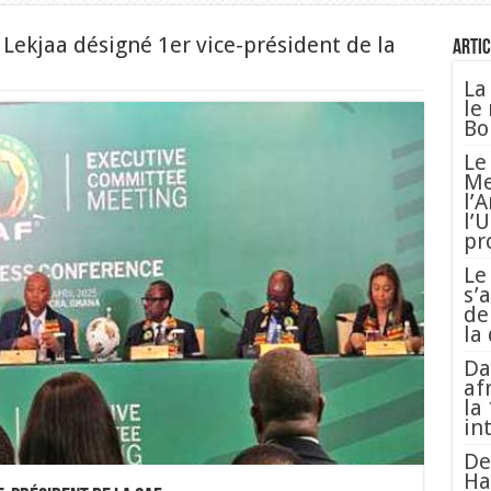
 Lekjaa désigné 1er vice-président de la
Artic
La
le
Bo
Le
Me
l’
l’
pr
Le
s’
de
la
Da
af
la
in
De
Ha