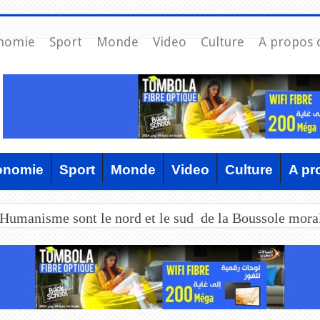
nomie
Sport
Monde
Video
Culture
A propos 
onomie
Sport
Monde
Video
Culture
A pr
’Humanisme sont le nord et le sud de la Boussole mora