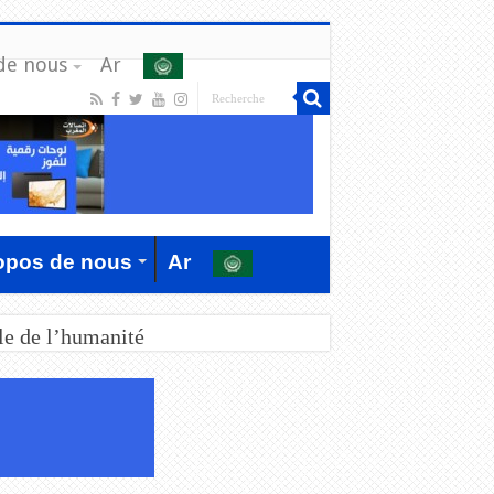
de nous
Ar
opos de nous
Ar
le de l’humanité