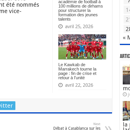
académie de football à
ont été nommés
100 millions de dirhams
1
me vice-
pour structurer la
formation des jeunes
2
talents
avril 25, 2026
2
« 
Artic
Le Kawkab de
Marrakech tourne la
page : fin de crise et
retour à l’unité
avril 22, 2026
mo
j
itter
la
Next
Débat à Casablanca sur les
la