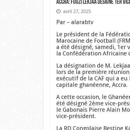
Accra: Fouzi Lekjaa désigné 1er vic
avril 27, 2025
Par – alarabtv
Le président de la Fédérati
Marocaine de Football (FRMF
a été désigné, samedi, 1er 
la Confédération Africaine d
La désignation de M. Lekjaa
lors de la première réunio
exécutif de la CAF qui a eu 
capitale ghanéenne, Accra.
A cette occasion, le Ghanée
été désigné 2ème vice-prési
le Gabonais Pierre Alain 
vice-président.
La RD Congolaise Bestine Ka