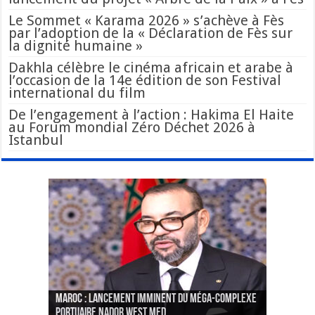
Le Sommet « Karama 2026 » s’achève à Fès
par l’adoption de la « Déclaration de Fès sur
la dignité humaine »
Dakhla célèbre le cinéma africain et arabe à
l’occasion de la 14e édition de son Festival
international du film
De l’engagement à l’action : Hakima El Haite
au Forum mondial Zéro Déchet 2026 à
Istanbul
Le Wali Ait Taleb préside la nomination du
Fès : La 70e conférence annuelle de la
Paris va présenter à Alger une liste de
MAROC : Lancement imminent du méga-complexe
nouveau Secrétaire Général pour insuffler un
Fédération internationale des journalistes et
« plusieurs centaines de personnes » aux
CGEM: le binôme Oukacha-Joundy reconduit à la
portuaire Nador West Med
sang nouveau à l’administration
des écrivains s’est achevée
profils « dangereux »
tête de la Fédération des pêches maritimes