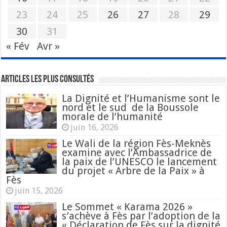
23
24
25
26
27
28
29
30
31
« Fév
Avr »
Articles les plus consultés
La Dignité et l’Humanisme sont le
nord et le sud de la Boussole
morale de l’humanité
juin 16, 2026
Le Wali de la région Fès-Meknès
examine avec l’Ambassadrice de
la paix de l’UNESCO le lancement
du projet « Arbre de la Paix » à
Fès
juin 15, 2026
Le Sommet « Karama 2026 »
s’achève à Fès par l’adoption de la
« Déclaration de Fès sur la dignité