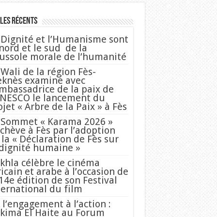
les Récents
 Dignité et l’Humanisme sont
 nord et le sud de la
ussole morale de l’humanité
 Wali de la région Fès-
knès examine avec
Ambassadrice de la paix de
UNESCO le lancement du
ojet « Arbre de la Paix » à Fès
 Sommet « Karama 2026 »
achève à Fès par l’adoption
 la « Déclaration de Fès sur
 dignité humaine »
khla célèbre le cinéma
ricain et arabe à l’occasion de
 14e édition de son Festival
ternational du film
 l’engagement à l’action :
kima El Haite au Forum