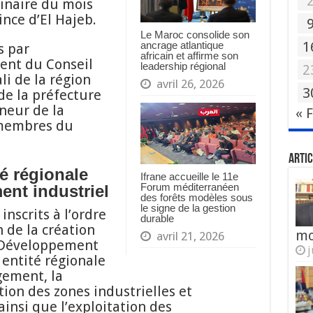
dinaire du mois
ince d’El Hajeb.
Le Maroc consolide son
1
ancrage atlantique
s par
africain et affirme son
ent du Conseil
leadership régional
2
li de la région
avril 26, 2026
3
e la préfecture
neur de la
« 
 membres du
Artic
é régionale
Ifrane accueille le 11e
Forum méditerranéen
nt industriel
des forêts modèles sous
le signe de la gestion
inscrits à l’ordre
durable
 de la création
mo
avril 21, 2026
s Développement
j
 entité régionale
gement, la
tion des zones industrielles et
ainsi que l’exploitation des