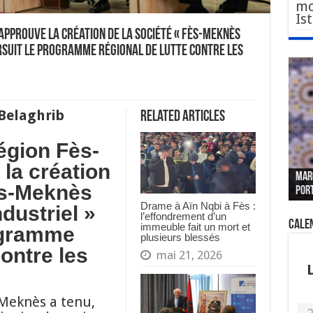
mo
Is
 approuve la création de la société « Fès-Meknès
rsuit le programme régional de lutte contre les
elaghrib
Related Articles
région Fès-
Le W
Fès 
Pari
la création
MAR
nouv
Fédé
« pl
CGEM
ès-Meknès
por
sang
des 
prof
tête
Drame à Aïn Nqbi à Fès :
dustriel »
l’effondrement d’un
Cale
immeuble fait un mort et
rogramme
plusieurs blessés
contre les
mai 21, 2026
-Meknès a tenu,