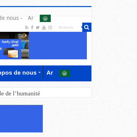
de nous
Ar
opos de nous
Ar
le de l’humanité