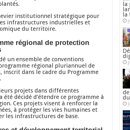
lantés.
la
la
la 
levier institutionnel stratégique pour
j
s infrastructures industrielles et
nomique du territoire.
mme régional de protection
s
Dé
di
idé un ensemble de conventions
j
u programme régional pluriannuel de
s, inscrit dans le cadre du Programme
.
ieurs projets dans différentes
de
l a été décidé d’étendre ce programme à
du
gion. Ces projets visent à renforcer la
j
nées, à protéger les vies humaines et
ser les infrastructures de base.
res et développement territorial