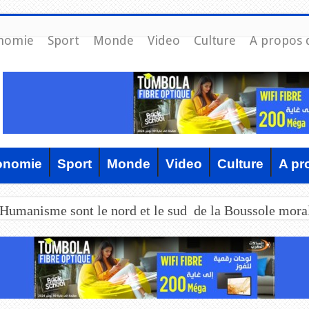
nomie
Sport
Monde
Video
Culture
A propos 
onomie
Sport
Monde
Video
Culture
A pr
’Humanisme sont le nord et le sud de la Boussole mora