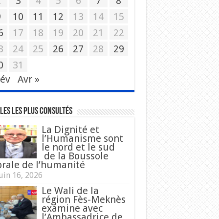
2
3
4
5
6
7
8
9
10
11
12
13
14
15
6
17
18
19
20
21
22
3
24
25
26
27
28
29
0
31
Fév
Avr »
les les plus consultés
La Dignité et
l’Humanisme sont
le nord et le sud
de la Boussole
rale de l’humanité
uin 16, 2026
Le Wali de la
région Fès-Meknès
examine avec
l’Ambassadrice de