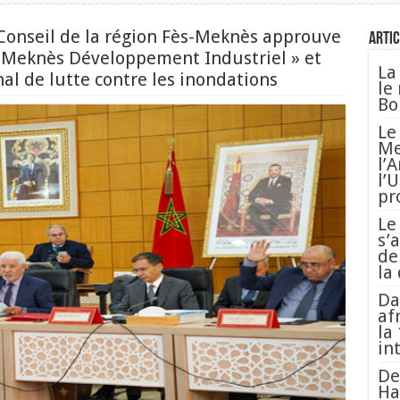
Conseil de la région Fès-Meknès approuve
Artic
ès-Meknès Développement Industriel » et
La
l de lutte contre les inondations
le
Bo
Le
Me
l’
l’
pr
Le
s’
de
la
Da
af
la
in
De
Ha