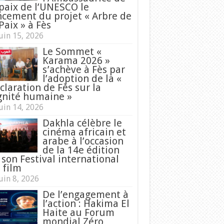
 paix de l’UNESCO le
ncement du projet « Arbre de
Paix » à Fès
uin 15, 2026
Le Sommet «
Karama 2026 »
s’achève à Fès par
l’adoption de la «
claration de Fès sur la
gnité humaine »
uin 14, 2026
Dakhla célèbre le
cinéma africain et
arabe à l’occasion
de la 14e édition
 son Festival international
 film
uin 8, 2026
De l’engagement à
l’action : Hakima El
Haite au Forum
mondial Zéro