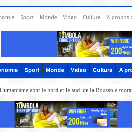
nomie
Sport
Monde
Video
Culture
A propos 
onomie
Sport
Monde
Video
Culture
A pr
’Humanisme sont le nord et le sud de la Boussole mora