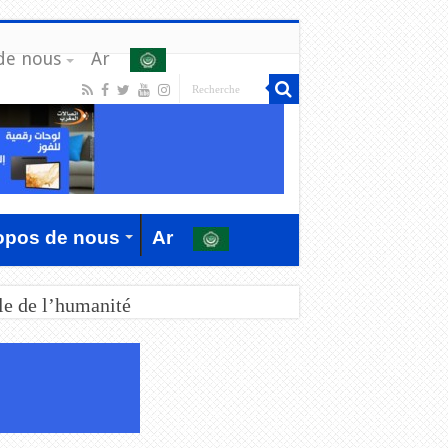
de nous
Ar
opos de nous
Ar
le de l’humanité