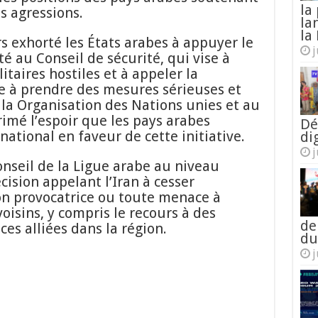
la
s agressions.
la
la 
rs exhorté les États arabes à appuyer le
j
é au Conseil de sécurité, qui vise à
taires hostiles et à appeler la
 à prendre des mesures sérieuses et
la Organisation des Nations unies et au
primé l’espoir que les pays arabes
Dé
ational en faveur de cette initiative.
di
j
Conseil de la Ligue arabe au niveau
cision appelant l’Iran à cesser
n provocatrice ou toute menace à
oisins, y compris le recours à des
de
es alliées dans la région.
du
j