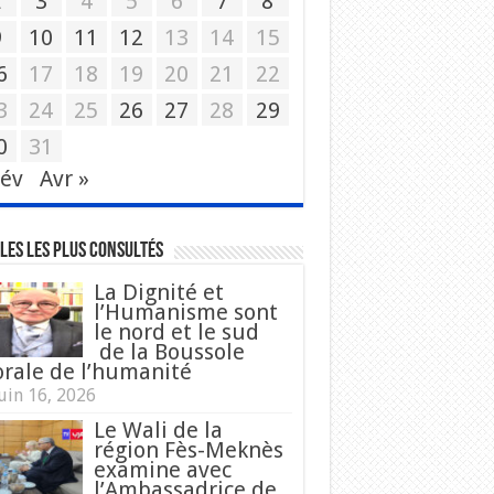
2
3
4
5
6
7
8
9
10
11
12
13
14
15
6
17
18
19
20
21
22
3
24
25
26
27
28
29
0
31
Fév
Avr »
les les plus consultés
La Dignité et
l’Humanisme sont
le nord et le sud
de la Boussole
rale de l’humanité
uin 16, 2026
Le Wali de la
région Fès-Meknès
examine avec
l’Ambassadrice de