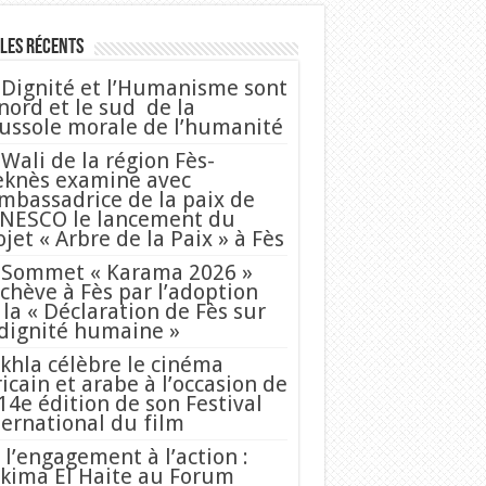
les Récents
 Dignité et l’Humanisme sont
 nord et le sud de la
ussole morale de l’humanité
 Wali de la région Fès-
knès examine avec
Ambassadrice de la paix de
UNESCO le lancement du
ojet « Arbre de la Paix » à Fès
 Sommet « Karama 2026 »
achève à Fès par l’adoption
 la « Déclaration de Fès sur
 dignité humaine »
khla célèbre le cinéma
ricain et arabe à l’occasion de
 14e édition de son Festival
ternational du film
 l’engagement à l’action :
kima El Haite au Forum