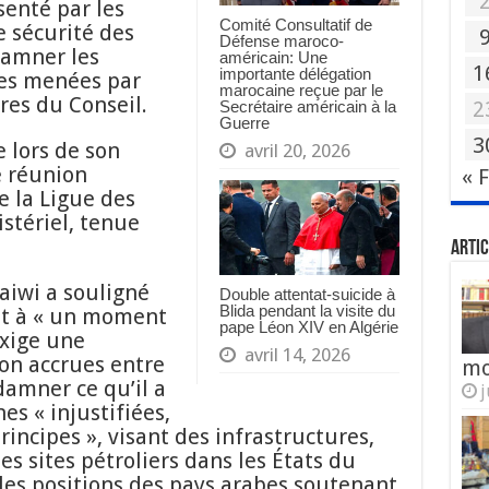
senté par les
Comité Consultatif de
e sécurité des
Défense maroco-
damner les
américain: Une
1
importante délégation
les menées par
marocaine reçue par le
res du Conseil.
2
Secrétaire américain à la
Guerre
3
e lors de son
avril 20, 2026
e réunion
« 
e la Ligue des
stériel, tenue
Artic
aiwi a souligné
Double attentat-suicide à
Blida pendant la visite du
nt à « un moment
pape Léon XIV en Algérie
exige une
avril 14, 2026
ion accrues entre
mo
damner ce qu’il a
j
es « injustifiées,
principes », visant des infrastructures,
des sites pétroliers dans les États du
 les positions des pays arabes soutenant