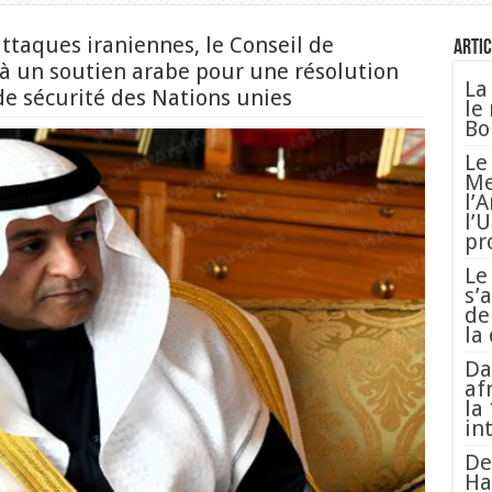
ttaques iraniennes, le Conseil de
Artic
 à un soutien arabe pour une résolution
La
e sécurité des Nations unies
le
Bo
Le
Me
l’
l’
pr
Le
s’
de
la
Da
af
la
in
De
Ha