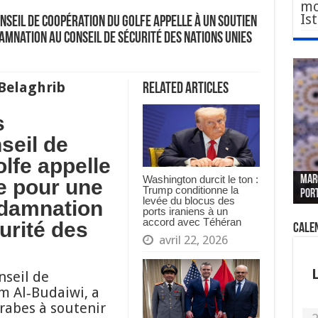
mo
Is
nseil de coopération du Golfe appelle à un soutien
mnation au Conseil de sécurité des Nations unies
elaghrib
Related Articles
s
seil de
lfe appelle
Le W
Fès 
Pari
Washington durcit le ton :
MAR
nouv
Fédé
« pl
CGEM
e pour une
Trump conditionne la
por
sang
des 
prof
tête
levée du blocus des
ndamnation
ports iraniens à un
accord avec Téhéran
urité des
Cale
avril 22, 2026
nseil de
m Al‑Budaiwi, a
rabes à soutenir