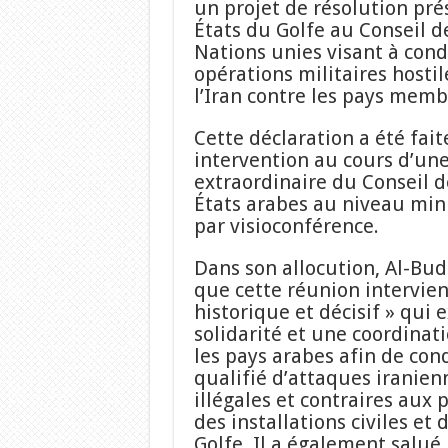
un projet de résolution pré
États du Golfe au Conseil d
Nations unies visant à con
opérations militaires hosti
l’Iran contre les pays memb
Cette déclaration a été fait
intervention au cours d’un
extraordinaire du Conseil d
États arabes au niveau mini
par visioconférence.
Dans son allocution, Al-Bud
que cette réunion intervie
historique et décisif » qui 
solidarité et une coordinat
les pays arabes afin de con
qualifié d’attaques iranienn
illégales et contraires aux 
des installations civiles et 
Golfe. Il a également salué