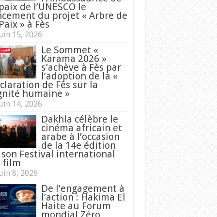
 paix de l’UNESCO le
ncement du projet « Arbre de
Paix » à Fès
uin 15, 2026
Le Sommet «
Karama 2026 »
s’achève à Fès par
l’adoption de la «
claration de Fès sur la
gnité humaine »
uin 14, 2026
Dakhla célèbre le
cinéma africain et
arabe à l’occasion
de la 14e édition
 son Festival international
 film
uin 8, 2026
De l’engagement à
l’action : Hakima El
Haite au Forum
mondial Zéro