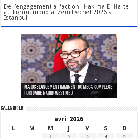
De l’engagement à l’action : Hakima El Haite
au Forum mondial Zéro Déchet 2026 à
Istanbul
Le Wali Ait Taleb préside la nomination du
Fès : La 70e conférence annuelle de la
Paris va présenter à Alger une liste de
MAROC : Lancement imminent du méga-complexe
nouveau Secrétaire Général pour insuffler un
Fédération internationale des journalistes et
« plusieurs centaines de personnes » aux
CGEM: le binôme Oukacha-Joundy reconduit à la
portuaire Nador West Med
sang nouveau à l’administration
des écrivains s’est achevée
profils « dangereux »
tête de la Fédération des pêches maritimes
Calendrier
avril 2026
L
M
M
J
V
S
D
1
2
3
4
5