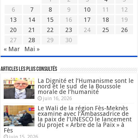
6
7
8
9
10
11
12
13
14
15
16
17
18
19
20
21
22
23
24
25
26
27
28
29
30
« Mar
Mai »
Articles les plus consultés
La Dignité et l’Humanisme sont le
nord et le sud de la Boussole
morale de l’humanité
juin 16, 2026
Le Wali de la région Fès-Meknès
examine avec l’Ambassadrice de
la paix de l’UNESCO le lancement
du projet « Arbre de la Paix » à
Fès
juin 15, 2026