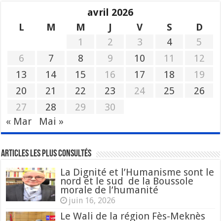
avril 2026
L
M
M
J
V
S
D
1
2
3
4
5
6
7
8
9
10
11
12
13
14
15
16
17
18
19
20
21
22
23
24
25
26
27
28
29
30
« Mar
Mai »
Articles les plus consultés
La Dignité et l’Humanisme sont le
nord et le sud de la Boussole
morale de l’humanité
juin 16, 2026
Le Wali de la région Fès-Meknès