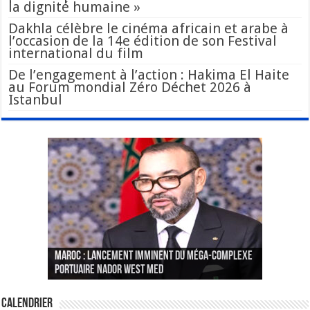
la dignité humaine »
Dakhla célèbre le cinéma africain et arabe à
l’occasion de la 14e édition de son Festival
international du film
De l’engagement à l’action : Hakima El Haite
au Forum mondial Zéro Déchet 2026 à
Istanbul
Le Wali Ait Taleb préside la nomination du
Fès : La 70e conférence annuelle de la
Paris va présenter à Alger une liste de
MAROC : Lancement imminent du méga-complexe
nouveau Secrétaire Général pour insuffler un
Fédération internationale des journalistes et
« plusieurs centaines de personnes » aux
CGEM: le binôme Oukacha-Joundy reconduit à la
portuaire Nador West Med
sang nouveau à l’administration
des écrivains s’est achevée
profils « dangereux »
tête de la Fédération des pêches maritimes
Calendrier