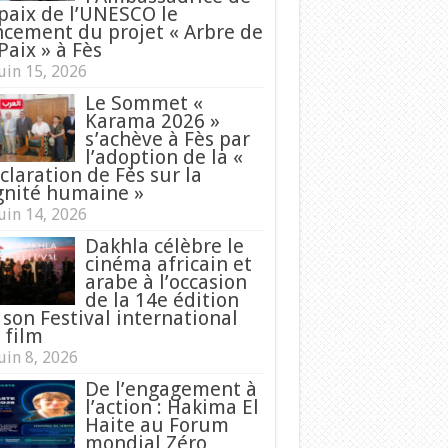
 paix de l’UNESCO le
ncement du projet « Arbre de
Paix » à Fès
uin 15, 2026
Le Sommet «
Karama 2026 »
s’achève à Fès par
l’adoption de la «
claration de Fès sur la
gnité humaine »
uin 14, 2026
Dakhla célèbre le
cinéma africain et
arabe à l’occasion
de la 14e édition
 son Festival international
 film
uin 8, 2026
De l’engagement à
l’action : Hakima El
Haite au Forum
mondial Zéro