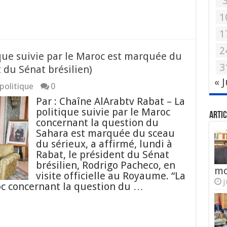
1
1
2
ique suivie par le Maroc est marquée du
3
 du Sénat brésilien)
« 
politique
0
Par : Chaîne AlArabtv Rabat – La
politique suivie par le Maroc
Artic
concernant la question du
Sahara est marquée du sceau
du sérieux, a affirmé, lundi à
Rabat, le président du Sénat
brésilien, Rodrigo Pacheco, en
mo
visite officielle au Royaume. “La
j
oc concernant la question du …