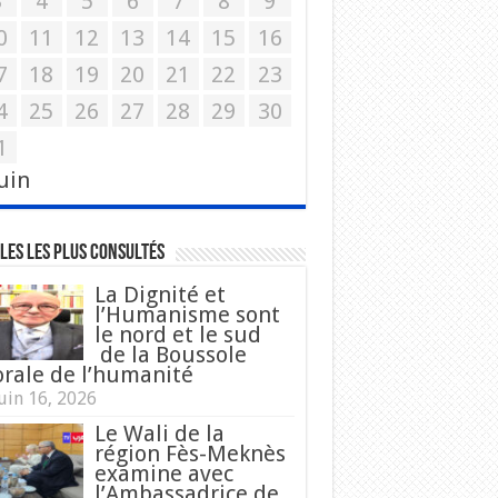
3
4
5
6
7
8
9
0
11
12
13
14
15
16
7
18
19
20
21
22
23
4
25
26
27
28
29
30
1
Juin
les les plus consultés
La Dignité et
l’Humanisme sont
le nord et le sud
de la Boussole
rale de l’humanité
uin 16, 2026
Le Wali de la
région Fès-Meknès
examine avec
l’Ambassadrice de