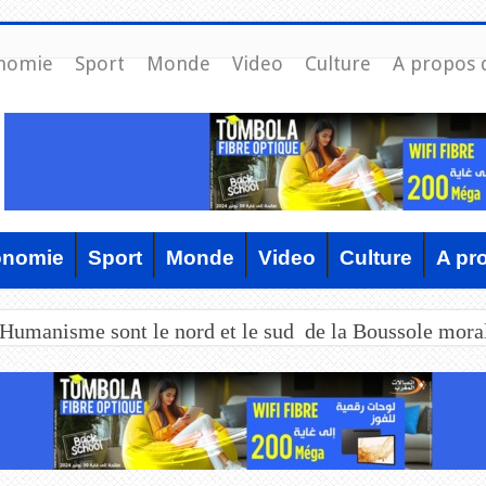
nomie
Sport
Monde
Video
Culture
A propos 
onomie
Sport
Monde
Video
Culture
A pr
’Humanisme sont le nord et le sud de la Boussole mora