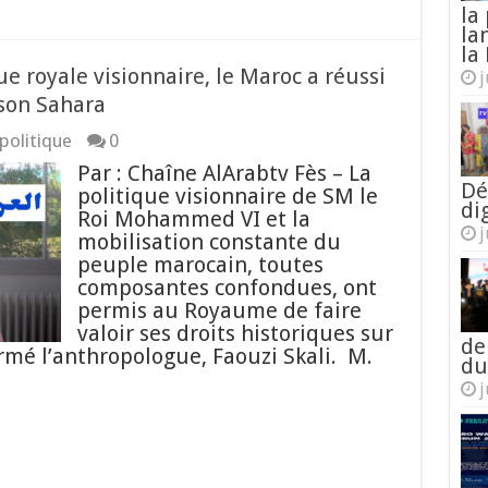
la
la
la 
que royale visionnaire, le Maroc a réussi
j
 son Sahara
politique
0
Par : Chaîne AlArabtv Fès – La
Dé
politique visionnaire de SM le
di
Roi Mohammed VI et la
j
mobilisation constante du
peuple marocain, toutes
composantes confondues, ont
permis au Royaume de faire
valoir ses droits historiques sur
de
irmé l’anthropologue, Faouzi Skali. M.
du
j