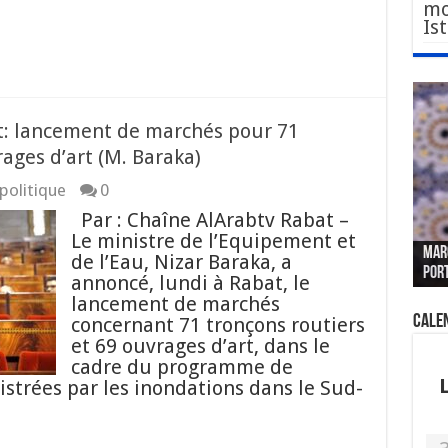
mo
Is
t: lancement de marchés pour 71
rages d’art (M. Baraka)
politique
0
Par : Chaîne AlArabtv Rabat –
Le W
Fès 
Pari
Le ministre de l’Equipement et
MAR
nouv
Fédé
« pl
CGEM
de l’Eau, Nizar Baraka, a
por
sang
des 
prof
tête
annoncé, lundi à Rabat, le
lancement de marchés
Cale
concernant 71 tronçons routiers
et 69 ouvrages d’art, dans le
cadre du programme de
istrées par les inondations dans le Sud-