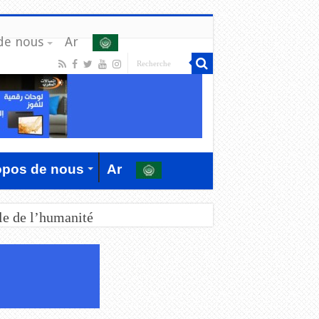
de nous
Ar
opos de nous
Ar
le de l’humanité