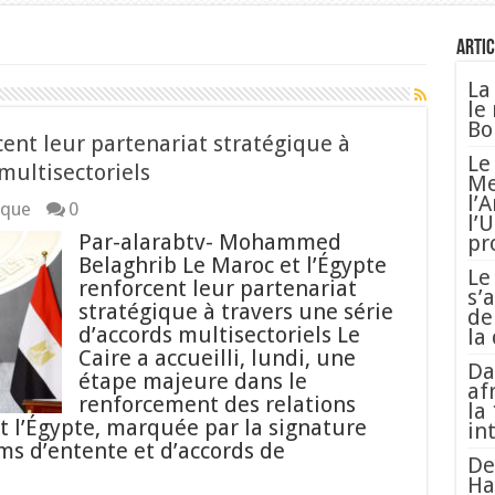
Artic
La
le
Bo
cent leur partenariat stratégique à
Le
multisectoriels
Me
l’
ique
0
l’
Par-alarabtv- Mohammed
pr
Belaghrib Le Maroc et l’Égypte
Le
renforcent leur partenariat
s’
stratégique à travers une série
de
d’accords multisectoriels Le
la
Caire a accueilli, lundi, une
Da
étape majeure dans le
af
renforcement des relations
la
et l’Égypte, marquée par la signature
in
s d’entente et d’accords de
De
Ha