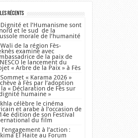
les Récents
 Dignité et l’Humanisme sont
 nord et le sud de la
ussole morale de l’humanité
 Wali de la région Fès-
knès examine avec
Ambassadrice de la paix de
UNESCO le lancement du
ojet « Arbre de la Paix » à Fès
 Sommet « Karama 2026 »
achève à Fès par l’adoption
 la « Déclaration de Fès sur
 dignité humaine »
khla célèbre le cinéma
ricain et arabe à l’occasion de
 14e édition de son Festival
ternational du film
 l’engagement à l’action :
kima El Haite au Forum