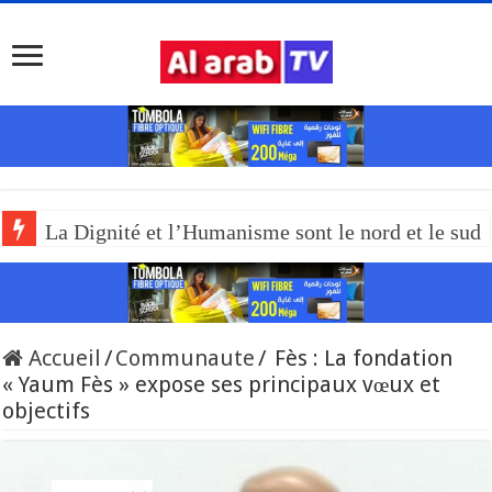
La Dignité et l’Humanisme sont le nord et le sud
Accueil
/
Communaute
/
Fès : La fondation
« Yaum Fès » expose ses principaux vœux et
objectifs