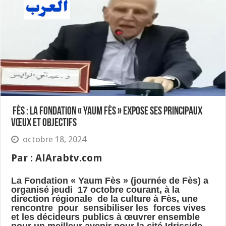
Fès : La fondation « Yaum Fès » expose ses principaux
vœux et objectifs
octobre 18, 2024
Par
:
AlArabtv
.
com
La Fondation « Yaum Fès » (journée de Fès) a
organisé jeudi 17 octobre courant, à la
direction régionale de la culture à Fès, une
rencontre pour sensibiliser les forces vives
et les décideurs publics à œuvrer ensemble
pour un meilleur avenir pour la cité Idrisside.