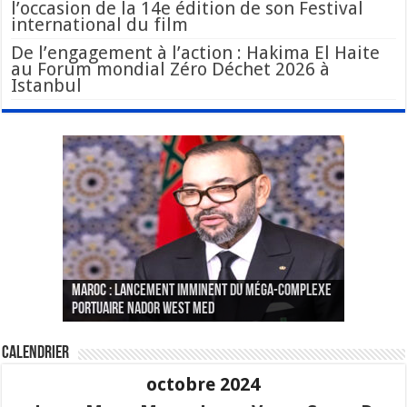
l’occasion de la 14e édition de son Festival
international du film
De l’engagement à l’action : Hakima El Haite
au Forum mondial Zéro Déchet 2026 à
Istanbul
Le Wali Ait Taleb préside la nomination du
Fès : La 70e conférence annuelle de la
Paris va présenter à Alger une liste de
MAROC : Lancement imminent du méga-complexe
nouveau Secrétaire Général pour insuffler un
Fédération internationale des journalistes et
« plusieurs centaines de personnes » aux
CGEM: le binôme Oukacha-Joundy reconduit à la
portuaire Nador West Med
sang nouveau à l’administration
des écrivains s’est achevée
profils « dangereux »
tête de la Fédération des pêches maritimes
Calendrier
octobre 2024