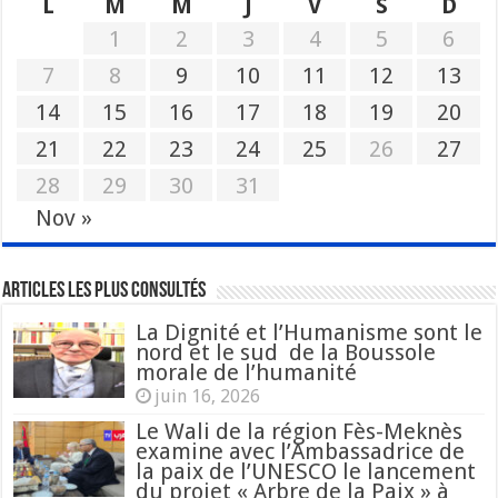
L
M
M
J
V
S
D
1
2
3
4
5
6
7
8
9
10
11
12
13
14
15
16
17
18
19
20
21
22
23
24
25
26
27
28
29
30
31
Nov »
Articles les plus consultés
La Dignité et l’Humanisme sont le
nord et le sud de la Boussole
morale de l’humanité
juin 16, 2026
Le Wali de la région Fès-Meknès
examine avec l’Ambassadrice de
la paix de l’UNESCO le lancement
du projet « Arbre de la Paix » à