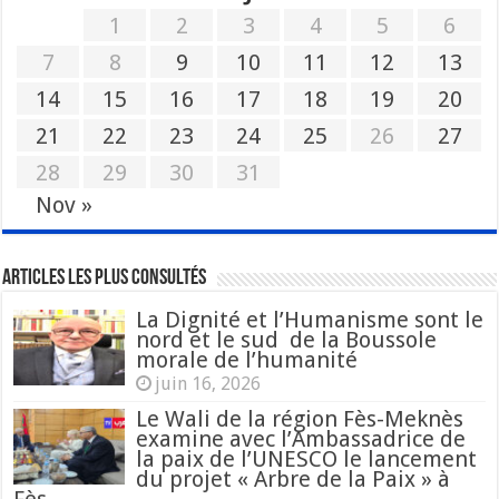
1
2
3
4
5
6
7
8
9
10
11
12
13
14
15
16
17
18
19
20
21
22
23
24
25
26
27
28
29
30
31
Nov »
Articles les plus consultés
La Dignité et l’Humanisme sont le
nord et le sud de la Boussole
morale de l’humanité
juin 16, 2026
Le Wali de la région Fès-Meknès
examine avec l’Ambassadrice de
la paix de l’UNESCO le lancement
du projet « Arbre de la Paix » à