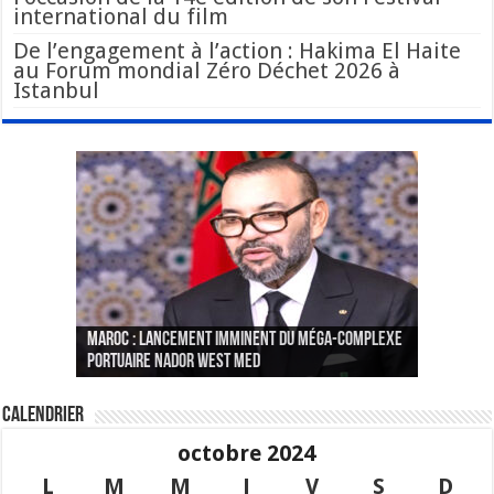
international du film
De l’engagement à l’action : Hakima El Haite
au Forum mondial Zéro Déchet 2026 à
Istanbul
Le Wali Ait Taleb préside la nomination du
Fès : La 70e conférence annuelle de la
Paris va présenter à Alger une liste de
MAROC : Lancement imminent du méga-complexe
nouveau Secrétaire Général pour insuffler un
Fédération internationale des journalistes et
« plusieurs centaines de personnes » aux
CGEM: le binôme Oukacha-Joundy reconduit à la
portuaire Nador West Med
sang nouveau à l’administration
des écrivains s’est achevée
profils « dangereux »
tête de la Fédération des pêches maritimes
Calendrier
octobre 2024
L
M
M
J
V
S
D