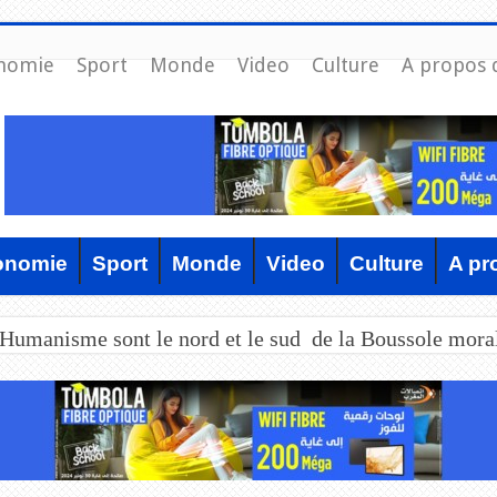
nomie
Sport
Monde
Video
Culture
A propos 
onomie
Sport
Monde
Video
Culture
A pr
’Humanisme sont le nord et le sud de la Boussole mora