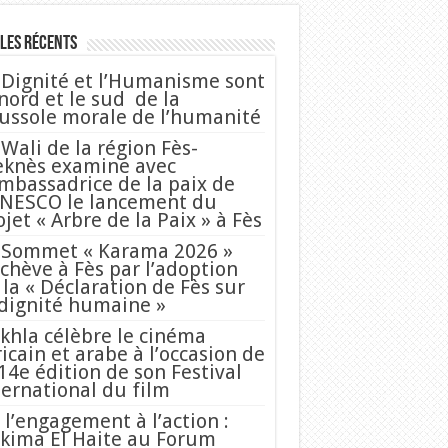
les Récents
 Dignité et l’Humanisme sont
 nord et le sud de la
ussole morale de l’humanité
 Wali de la région Fès-
knès examine avec
Ambassadrice de la paix de
UNESCO le lancement du
ojet « Arbre de la Paix » à Fès
 Sommet « Karama 2026 »
achève à Fès par l’adoption
 la « Déclaration de Fès sur
 dignité humaine »
khla célèbre le cinéma
ricain et arabe à l’occasion de
 14e édition de son Festival
ternational du film
 l’engagement à l’action :
kima El Haite au Forum