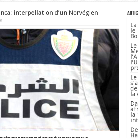
nca: interpellation d’un Norvégien
Artic
e
La
le
Bo
Le
Me
l’
l’
pr
Le
s’
de
la
Da
af
la
in
De
Ha