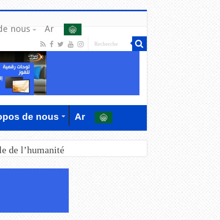
de nous
Ar
opos de nous
Ar
le de l’humanité