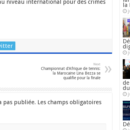
au niveau international pour des crimes
la 
j
Dé
itter
di
j
Next
Championnat d’Afrique de tennis:
la Marocaine Lina Bezza se
qualifie pour la finale
de
du
j
a pas publiée.
Les champs obligatoires
Dé