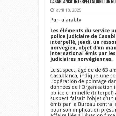
Casablanca: interpellation d’un N
avril 18, 2025
Par- alarabtv
Les éléments du service pr
police judiciaire de Casab
interpellé, jeudi, un resso
norvégien, objet d’un man
international émis par les
judiciaires norvégiennes.
Le suspect, âgé de de 63 ans
Casablanca, indique une sou
L’opération de pointage dan
données de l’Organisation 
police criminelle (Interpol) 
suspect faisait l’objet d’un
émis par le Bureau central 
pour son implication prés
affaire liée à l’évasion fisca