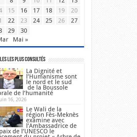
7
8
9
10
11
12
13
4
15
16
17
18
19
20
1
22
23
24
25
26
27
8
29
30
Mar
Mai »
les les plus consultés
La Dignité et
l’Humanisme sont
le nord et le sud
de la Boussole
rale de l’humanité
uin 16, 2026
Le Wali de la
région Fès-Meknès
examine avec
l’Ambassadrice de
 paix de l’UNESCO le
ncement du projet « Arbre de