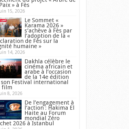
Paix » à Fès
uin 15, 2026
Le Sommet «
Karama 2026 »
s’achève à Fès par
l’adoption de la «
claration de Fès sur la
gnité humaine »
uin 14, 2026
Dakhla célèbre le
cinéma africain et
arabe à l’occasion
de la 14e édition
 son Festival international
 film
uin 8, 2026
De l’engagement à
l’action : Hakima El
Haite au Forum
mondial Zéro
chet 2026 à Istanbul