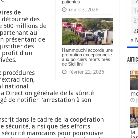
patientes
mars 3, 2026
1
aires de
a détourné des
2
 500 millions de
2
partenant au
n présentant de
« 
justifier des
Hammouchi accorde une
profit d’un
promotion exceptionnelle
ivées.
aux policiers morts près
Artic
de Sidi Ifni
février 22, 2026
x procédures
’extradition,
l national
la Direction générale de la sûreté
mo
é de notifier l’arrestation à son
j
nscrit dans le cadre de la coopération
e sécurité, ainsi que des efforts
la
e sécurité marocains pour poursuivre
la