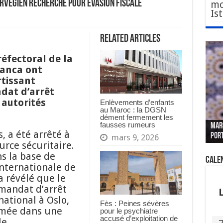
orvégien recherché pour évasion fiscale
mo
Is
Related Articles
éfectoral de la
lanca ont
rtissant
dat d’arrêt
 autorités
Enlèvements d’enfants
au Maroc : la DGSN
Le W
Fès 
Pari
dément fermement les
fausses rumeurs
MAR
nouv
Fédé
« pl
CGEM
, a été arrêté à
por
sang
des 
prof
tête
mars 9, 2026
rce sécuritaire.
s la base de
Cale
internationale de
a révélé que le
 mandat d’arrêt
national à Oslo,
Fès : Peines sévères
umée dans une
pour le psychiatre
accusé d’exploitation de
le.