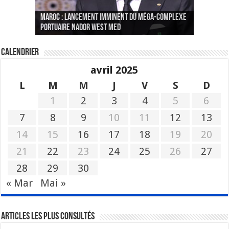
Le Wali Ait Taleb préside la nomination du
Fès : La 70e conférence annuelle de la
Paris va présenter à Alger une liste de
MAROC : Lancement imminent du méga-complexe
nouveau Secrétaire Général pour insuffler un
Fédération internationale des journalistes et
« plusieurs centaines de personnes » aux
CGEM: le binôme Oukacha-Joundy reconduit à la
portuaire Nador West Med
sang nouveau à l’administration
des écrivains s’est achevée
profils « dangereux »
tête de la Fédération des pêches maritimes
Calendrier
avril 2025
L
M
M
J
V
S
D
1
2
3
4
5
6
7
8
9
10
11
12
13
14
15
16
17
18
19
20
21
22
23
24
25
26
27
28
29
30
« Mar
Mai »
Articles les plus consultés