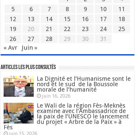
5
6
7
8
9
10
11
12
13
14
15
16
17
18
19
20
21
22
23
24
25
26
27
28
29
30
31
« Avr
Juin »
Articles les plus consultés
La Dignité et l’Humanisme sont le
nord et le sud de la Boussole
morale de l’humanité
juin 16, 2026
Le Wali de la région Fès-Meknès
examine avec l’Ambassadrice de
la paix de l’UNESCO le lancement
du projet « Arbre de la Paix » à
Fès
juin 15, 2026