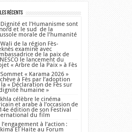
les Récents
 Dignité et l’Humanisme sont
 nord et le sud de la
ussole morale de l’humanité
 Wali de la région Fès-
knès examine avec
Ambassadrice de la paix de
UNESCO le lancement du
ojet « Arbre de la Paix » à Fès
 Sommet « Karama 2026 »
achève à Fès par l’adoption
 la « Déclaration de Fès sur
 dignité humaine »
khla célèbre le cinéma
ricain et arabe à l’occasion de
 14e édition de son Festival
ternational du film
 l’engagement à l’action :
kima El Haite au Forum