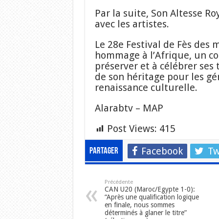
Par la suite, Son Altesse R
avec les artistes.
Le 28e Festival de Fès des
hommage à l’Afrique, un con
préserver et à célébrer ses 
de son héritage pour les gé
renaissance culturelle.
Alarabtv – MAP
Post Views:
415
Facebook
Tw
Partager
Précédente
CAN U20 (Maroc/Egypte 1-0):
“Après une qualification logique
en finale, nous sommes
déterminés à glaner le titre”