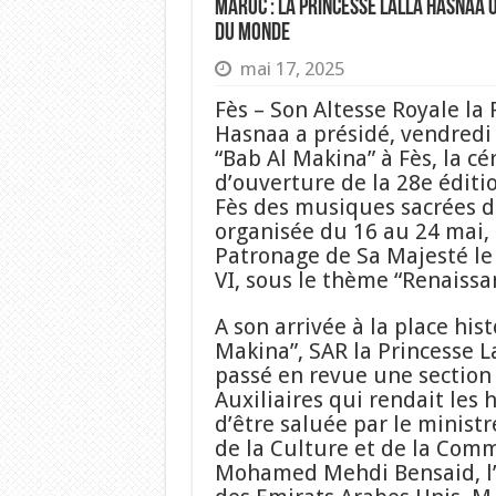
Maroc : la princesse Lalla Hasnaa 
du monde
mai 17, 2025
Fès – Son Altesse Royale la 
Hasnaa a présidé, vendredi s
“Bab Al Makina” à Fès, la c
d’ouverture de la 28e éditi
Fès des musiques sacrées 
organisée du 16 au 24 mai,
Patronage de Sa Majesté 
VI, sous le thème “Renaissa
A son arrivée à la place his
Makina”, SAR la Princesse L
passé en revue une section
Auxiliaires qui rendait les
d’être saluée par le ministr
de la Culture et de la Com
Mohamed Mehdi Bensaid, l