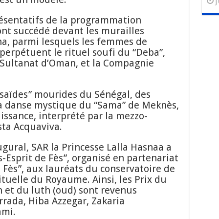
j
résentatifs de la programmation
sont succédé devant les murailles
na, parmi lesquels les femmes de
perpétuent le rituel soufi du “Deba”,
u Sultanat d’Oman, et la Compagnie
ssaïdes” mourides du Sénégal, des
a danse mystique du “Sama” de Meknès,
aissance, interprété par la mezzo-
sta Acquaviva.
gural, SAR la Princesse Lalla Hasnaa a
s-Esprit de Fès”, organisé en partenariat
e Fès”, aux lauréats du conservatoire de
ituelle du Royaume. Ainsi, les Prix du
 et du luth (oud) sont revenus
rada, Hiba Azzegar, Zakaria
ami.