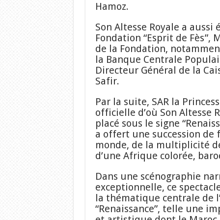
Hamoz.
Son Altesse Royale a aussi é
Fondation “Esprit de Fès”,
de la Fondation, notamment
la Banque Centrale Populai
Directeur Général de la Cai
Safir.
Par la suite, SAR la Princes
officielle d’où Son Altesse 
placé sous le signe “Renais
a offert une succession de 
monde, de la multiplicité d
d’une Afrique colorée, baro
Dans une scénographie nar
exceptionnelle, ce spectacl
la thématique centrale de l’
“Renaissance”, telle une im
et artistique dont le Maroc