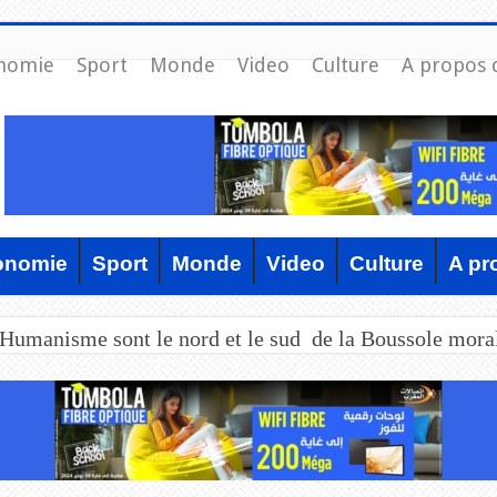
nomie
Sport
Monde
Video
Culture
A propos 
onomie
Sport
Monde
Video
Culture
A pr
’Humanisme sont le nord et le sud de la Boussole mora