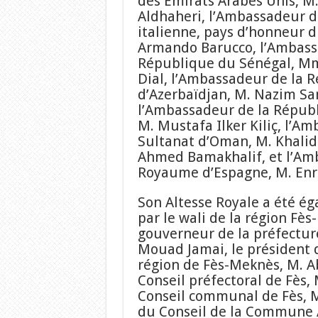
des Emirats Arabes Unis, M.
Aldhaheri, l’Ambassadeur d
italienne, pays d’honneur du
Armando Barucco, l’Ambass
République du Sénégal, M
Dial, l’Ambassadeur de la 
d’Azerbaïdjan, M. Nazim S
l’Ambassadeur de la Républ
M. Mustafa Ilker Kiliç, l’A
Sultanat d’Oman, M. Khali
Ahmed Bamakhalif, et l’Am
Royaume d’Espagne, M. Enri
Son Altesse Royale a été é
par le wali de la région Fè
gouverneur de la préfecture
Mouad Jamai, le président d
région de Fès-Meknès, M. A
Conseil préfectoral de Fès, 
Conseil communal de Fès, M.
du Conseil de la Commune A