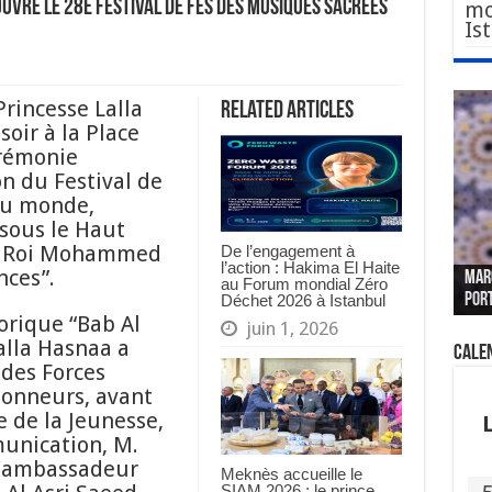
ouvre le 28e Festival de Fès des musiques sacrées
mo
Is
Princesse Lalla
Related Articles
oir à la Place
érémonie
on du Festival de
du monde,
 sous le Haut
le Roi Mohammed
De l’engagement à
Le W
Fès 
Pari
l’action : Hakima El Haite
nces”.
MAR
nouv
Fédé
« pl
CGEM
au Forum mondial Zéro
por
sang
des 
prof
tête
Déchet 2026 à Istanbul
torique “Bab Al
juin 1, 2026
alla Hasnaa a
Cale
 des Forces
 honneurs, avant
e de la Jeunesse,
munication, M.
’ambassadeur
Meknès accueille le
SIAM 2026 : le prince