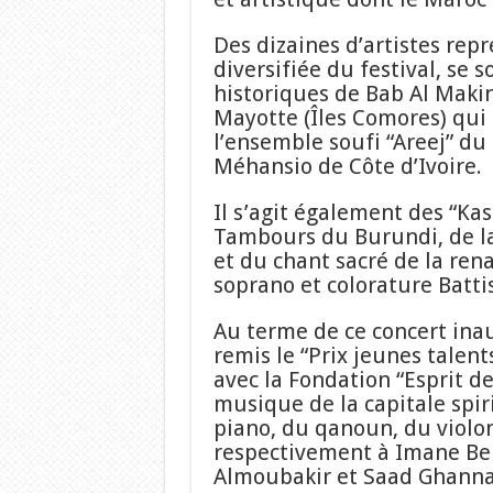
Des dizaines d’artistes rep
diversifiée du festival, se 
historiques de Bab Al Maki
Mayotte (Îles Comores) qui 
l’ensemble soufi “Areej” d
Méhansio de Côte d’Ivoire.
Il s’agit également des “Ka
Tambours du Burundi, de l
et du chant sacré de la ren
soprano et colorature Batti
Au terme de ce concert inau
remis le “Prix jeunes talent
avec la Fondation “Esprit d
musique de la capitale spir
piano, du qanoun, du violon
respectivement à Imane Ber
Almoubakir et Saad Ghann