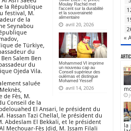
 Al Asri Saeed
Moulay Rachid met
e la République
l’accent sur la durabilité
1
 festival, M.
et la souveraineté
alimentaire
adeur de la
1
avril 20, 2026
me Seynabou
2
République
« 
amadov,
ique de Türkiye,
mbassadeur du
Artic
d Ben Salem Ben
Mohammed VI imprime
bassadeur du
un nouveau cap au
que Ojeda Vila.
Conseil supérieur des
oulémas et distingue
Mohamed Yessef
galement saluée
avril 14, 2026
mo
s-Meknès,
j
 de Fès, M.
u Conseil de la
bdelouahed El Ansari, le président du
M. Hassan Tazi Chellal, le président du
 Abdeslam El Bekkali, et le président
la
l Mechouar-Fès Jdid, M. Issam Filali
la