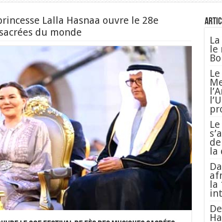
princesse Lalla Hasnaa ouvre le 28e
Artic
 sacrées du monde
La
le
Bo
Le
Me
l’
l’
pr
Le
s’
de
la
Da
af
la
in
De
Ha