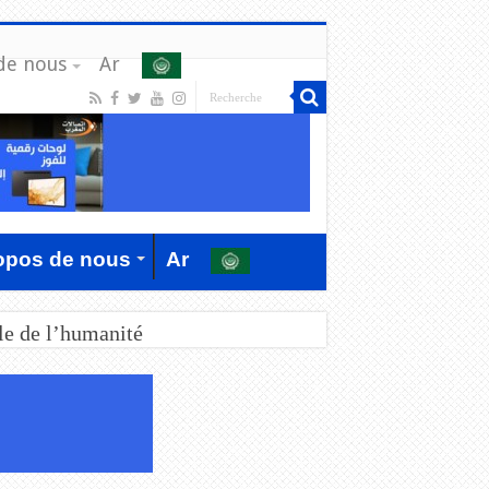
de nous
Ar
opos de nous
Ar
le de l’humanité