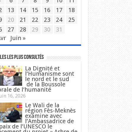
5
6
7
8
9
10
11
2
13
14
15
16
17
18
9
20
21
22
23
24
25
6
27
28
29
30
31
Avr
Juin »
les les plus consultés
La Dignité et
l’Humanisme sont
le nord et le sud
de la Boussole
rale de l’humanité
uin 16, 2026
Le Wali de la
région Fès-Meknès
examine avec
l’Ambassadrice de
 paix de l’UNESCO le
ncement du projet « Arbre de