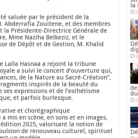
la 
j
té saluée par le président de la
 M. Abderrafia Zouitene, et des membres
 la Présidente-Directrice Générale de
re, Mme Naziha Belkeziz, et le
Dé
sse de Dépôt et de Gestion, M. Khalid
di
j
se Lalla Hasnaa a rejoint la tribune
Royale a suivi le concert d’ouverture qui,
sances, de la Nature au Sacré-Création”,
fragments inspirés de la beauté du
de
e ses expressions et de l’esthétisme
du
que, et parfois burlesque.
j
rative et chorégraphique
e a mis en scène, en sons et en images,
édition 2025, valorisant la notion de
pulsion de renouveau culturel, spirituel
Dé
 est un modèle.