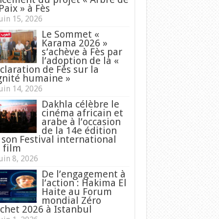
Paix » à Fès
uin 15, 2026
Le Sommet «
Karama 2026 »
s’achève à Fès par
l’adoption de la «
claration de Fès sur la
gnité humaine »
uin 14, 2026
Dakhla célèbre le
cinéma africain et
arabe à l’occasion
de la 14e édition
 son Festival international
 film
uin 8, 2026
De l’engagement à
l’action : Hakima El
Haite au Forum
mondial Zéro
chet 2026 à Istanbul