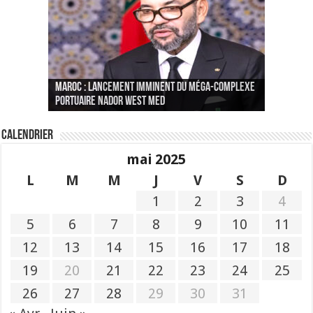
Le Wali Ait Taleb préside la nomination du
Fès : La 70e conférence annuelle de la
Paris va présenter à Alger une liste de
MAROC : Lancement imminent du méga-complexe
nouveau Secrétaire Général pour insuffler un
Fédération internationale des journalistes et
« plusieurs centaines de personnes » aux
CGEM: le binôme Oukacha-Joundy reconduit à la
portuaire Nador West Med
sang nouveau à l’administration
des écrivains s’est achevée
profils « dangereux »
tête de la Fédération des pêches maritimes
Calendrier
mai 2025
L
M
M
J
V
S
D
1
2
3
4
5
6
7
8
9
10
11
12
13
14
15
16
17
18
19
20
21
22
23
24
25
26
27
28
29
30
31