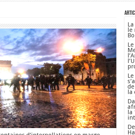
Artic
La
le
Bo
Le
Me
l’
l’
pr
Le
s’
de
la
Da
af
la
in
De
Ha