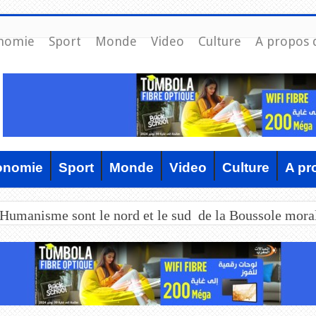
nomie
Sport
Monde
Video
Culture
A propos 
onomie
Sport
Monde
Video
Culture
A pr
’Humanisme sont le nord et le sud de la Boussole mora