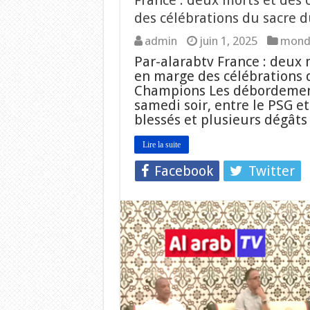
France : deux morts et des 
des célébrations du sacre 
admin
juin 1, 2025
mond
Par-alarabtv France : deux 
en marge des célébrations 
Champions Les débordements
samedi soir, entre le PSG et
blessés et plusieurs dégât
Lire la suite
Facebook
Twitter