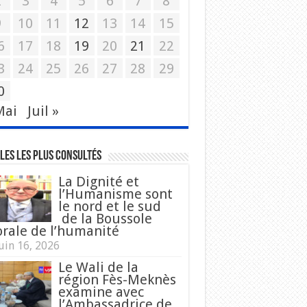
2
3
4
5
6
7
8
9
10
11
12
13
14
15
6
17
18
19
20
21
22
3
24
25
26
27
28
29
0
Mai
Juil »
les les plus consultés
La Dignité et
l’Humanisme sont
le nord et le sud
de la Boussole
rale de l’humanité
uin 16, 2026
Le Wali de la
région Fès-Meknès
examine avec
l’Ambassadrice de