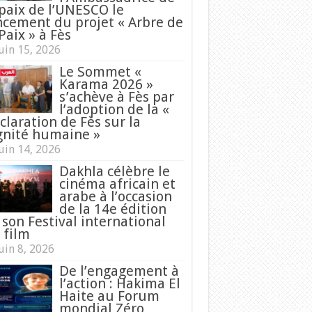
 paix de l’UNESCO le
ncement du projet « Arbre de
Paix » à Fès
uin 15, 2026
Le Sommet «
Karama 2026 »
s’achève à Fès par
l’adoption de la «
claration de Fès sur la
gnité humaine »
uin 14, 2026
Dakhla célèbre le
cinéma africain et
arabe à l’occasion
de la 14e édition
 son Festival international
 film
uin 8, 2026
De l’engagement à
l’action : Hakima El
Haite au Forum
mondial Zéro