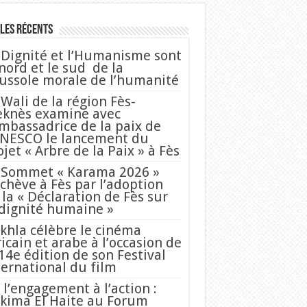
les Récents
 Dignité et l’Humanisme sont
 nord et le sud de la
ussole morale de l’humanité
 Wali de la région Fès-
knès examine avec
Ambassadrice de la paix de
UNESCO le lancement du
ojet « Arbre de la Paix » à Fès
 Sommet « Karama 2026 »
achève à Fès par l’adoption
 la « Déclaration de Fès sur
 dignité humaine »
khla célèbre le cinéma
ricain et arabe à l’occasion de
 14e édition de son Festival
ternational du film
 l’engagement à l’action :
kima El Haite au Forum