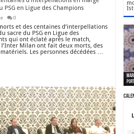
centaines d’interpellations en marge
mo
du PSG en Ligue des Champions
Is
e
0
morts et des centaines d’interpellations
du sacre du PSG en Ligue des
 qui ont éclaté après le match,
 l’Inter Milan ont fait deux morts, des
s matériels. Les personnes décédées …
Le W
Fès 
Pari
MAR
nouv
Fédé
« pl
CGEM
por
sang
des 
prof
tête
Cale