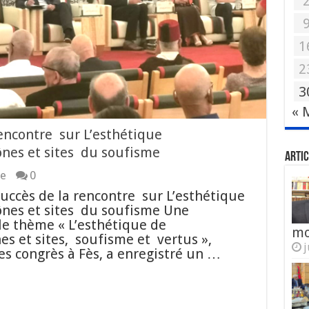
1
2
3
« 
rencontre sur L’esthétique
nes et sites du soufisme
Artic
re
0
Succès de la rencontre sur L’esthétique
nes et sites du soufisme Une
le thème « L’esthétique de
mo
es et sites, soufisme et vertus »,
j
s congrès à Fès, a enregistré un …