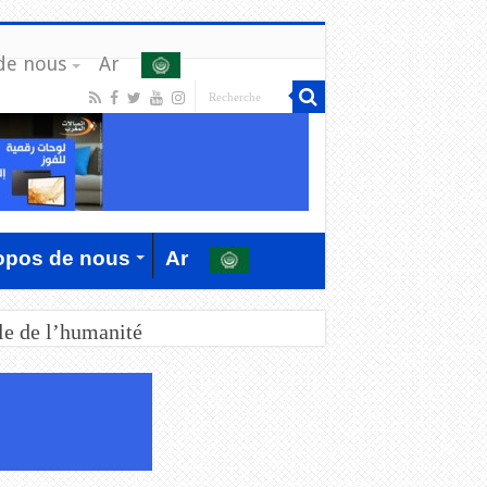
de nous
Ar
opos de nous
Ar
le de l’humanité