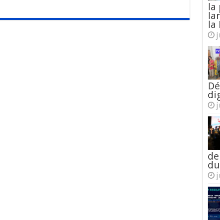
la
la
la 
j
Dé
di
j
de
du
j