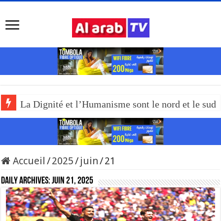
La Dignité et l’Humanisme sont le nord et le sud
Accueil
/
2025
/
juin
/
21
Daily Archives:
juin 21, 2025