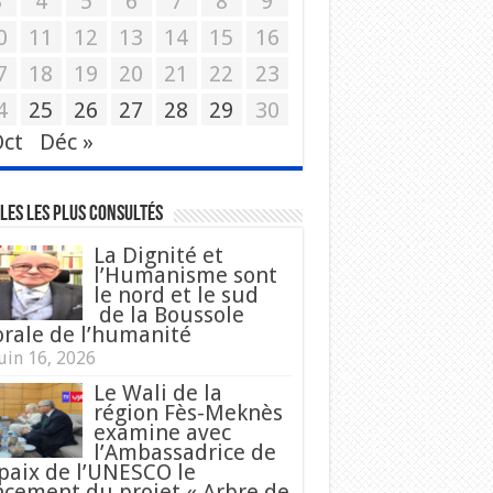
3
4
5
6
7
8
9
0
11
12
13
14
15
16
7
18
19
20
21
22
23
4
25
26
27
28
29
30
Oct
Déc »
les les plus consultés
La Dignité et
l’Humanisme sont
le nord et le sud
de la Boussole
rale de l’humanité
uin 16, 2026
Le Wali de la
région Fès-Meknès
examine avec
l’Ambassadrice de
 paix de l’UNESCO le
ncement du projet « Arbre de