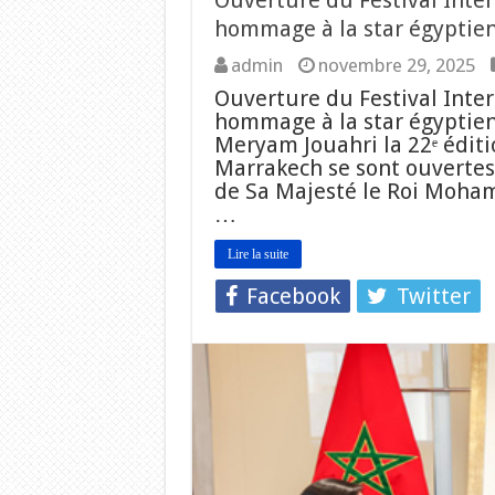
Ouverture du Festival Inte
hommage à la star égyptie
admin
novembre 29, 2025
Ouverture du Festival Inte
hommage à la star égyptie
Meryam Jouahri la 22ᵉ éditi
Marrakech se sont ouvertes,
de Sa Majesté le Roi Moha
…
Lire la suite
Facebook
Twitter