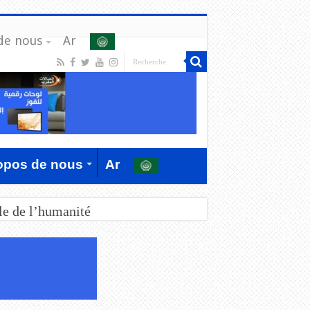
de nous
Ar
opos de nous
Ar
le de l’humanité