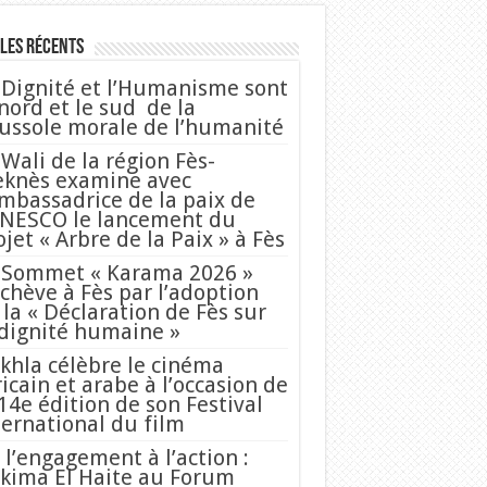
les Récents
 Dignité et l’Humanisme sont
 nord et le sud de la
ussole morale de l’humanité
 Wali de la région Fès-
knès examine avec
Ambassadrice de la paix de
UNESCO le lancement du
ojet « Arbre de la Paix » à Fès
 Sommet « Karama 2026 »
achève à Fès par l’adoption
 la « Déclaration de Fès sur
 dignité humaine »
khla célèbre le cinéma
ricain et arabe à l’occasion de
 14e édition de son Festival
ternational du film
 l’engagement à l’action :
kima El Haite au Forum