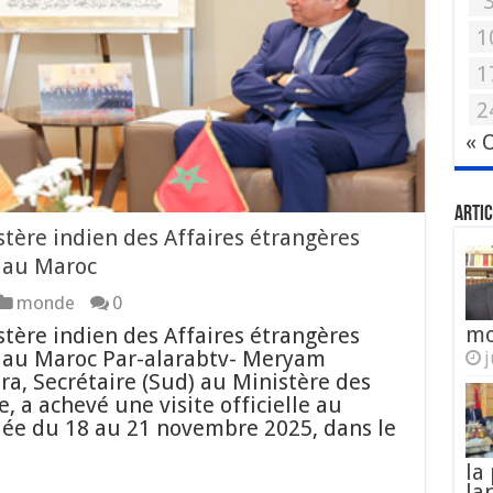
1
1
2
« 
Artic
stère indien des Affaires étrangères
e au Maroc
monde
0
mo
stère indien des Affaires étrangères
le au Maroc Par-alarabtv- Meryam
j
, Secrétaire (Sud) au Ministère des
e, a achevé une visite officielle au
ée du 18 au 21 novembre 2025, dans le
la
la