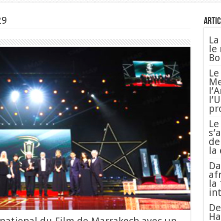
29
Artic
La
le
Bo
Le
Me
l’
l’
pr
Le
s’
de
la
Da
af
la
in
De
Ha