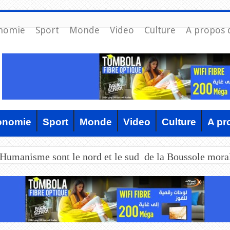
nomie
Sport
Monde
Video
Culture
A propos 
onomie
Sport
Monde
Video
Culture
A pr
’Humanisme sont le nord et le sud de la Boussole mora