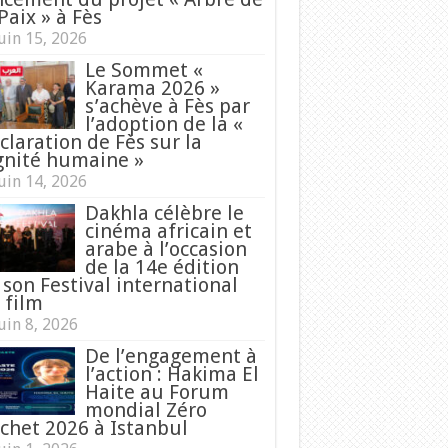
Paix » à Fès
uin 15, 2026
Le Sommet «
Karama 2026 »
s’achève à Fès par
l’adoption de la «
claration de Fès sur la
gnité humaine »
uin 14, 2026
Dakhla célèbre le
cinéma africain et
arabe à l’occasion
de la 14e édition
 son Festival international
 film
uin 8, 2026
De l’engagement à
l’action : Hakima El
Haite au Forum
mondial Zéro
chet 2026 à Istanbul