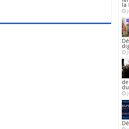
la 
j
Dé
di
j
de
du
j
Dé