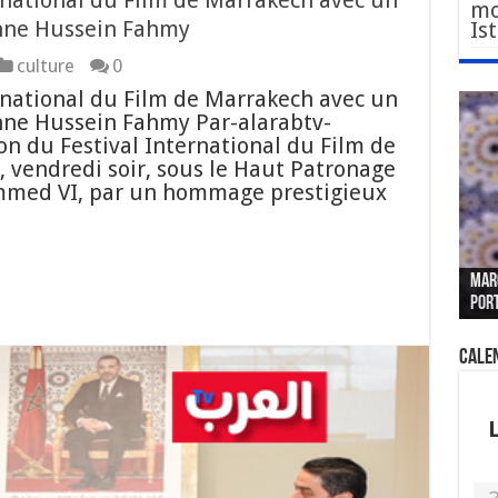
rnational du Film de Marrakech avec un
mo
nne Hussein Fahmy
Is
culture
0
rnational du Film de Marrakech avec un
nne Hussein Fahmy Par-alarabtv-
on du Festival International du Film de
 vendredi soir, sous le Haut Patronage
mmed VI, par un hommage prestigieux
Le W
Fès 
Pari
MAR
nouv
Fédé
« pl
CGEM
por
sang
des 
prof
tête
Cale