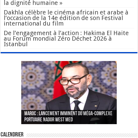
la dignité humaine »
Dakhla célèbre le cinéma africain et arabe à
l’occasion de la 14e édition de son Festival
international du film
De l’engagement à l’action : Hakima El Haite
au Forum mondial Zéro Déchet 2026 à
Istanbul
Le Wali Ait Taleb préside la nomination du
Fès : La 70e conférence annuelle de la
Paris va présenter à Alger une liste de
MAROC : Lancement imminent du méga-complexe
nouveau Secrétaire Général pour insuffler un
Fédération internationale des journalistes et
« plusieurs centaines de personnes » aux
CGEM: le binôme Oukacha-Joundy reconduit à la
portuaire Nador West Med
sang nouveau à l’administration
des écrivains s’est achevée
profils « dangereux »
tête de la Fédération des pêches maritimes
Calendrier