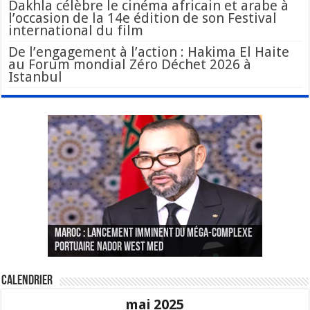
Dakhla célèbre le cinéma africain et arabe à
l’occasion de la 14e édition de son Festival
international du film
De l’engagement à l’action : Hakima El Haite
au Forum mondial Zéro Déchet 2026 à
Istanbul
Le Wali Ait Taleb préside la nomination du
Fès : La 70e conférence annuelle de la
Paris va présenter à Alger une liste de
MAROC : Lancement imminent du méga-complexe
nouveau Secrétaire Général pour insuffler un
Fédération internationale des journalistes et
« plusieurs centaines de personnes » aux
CGEM: le binôme Oukacha-Joundy reconduit à la
portuaire Nador West Med
sang nouveau à l’administration
des écrivains s’est achevée
profils « dangereux »
tête de la Fédération des pêches maritimes
Calendrier
mai 2025