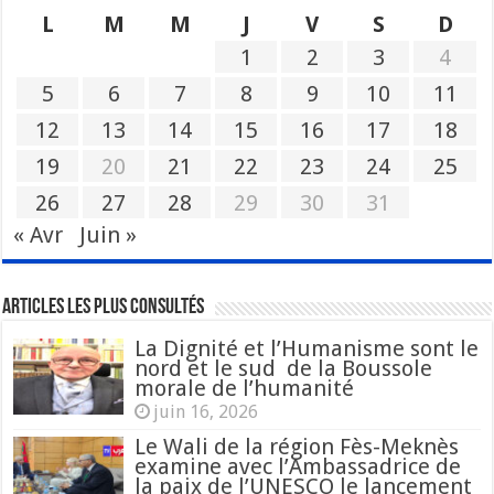
L
M
M
J
V
S
D
1
2
3
4
5
6
7
8
9
10
11
12
13
14
15
16
17
18
19
20
21
22
23
24
25
26
27
28
29
30
31
« Avr
Juin »
Articles les plus consultés
La Dignité et l’Humanisme sont le
nord et le sud de la Boussole
morale de l’humanité
juin 16, 2026
Le Wali de la région Fès-Meknès
examine avec l’Ambassadrice de
la paix de l’UNESCO le lancement