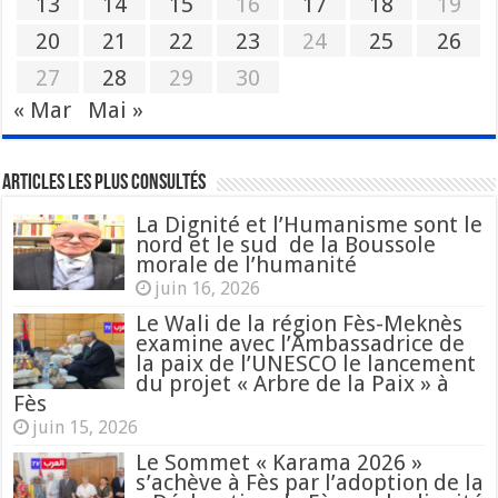
13
14
15
16
17
18
19
20
21
22
23
24
25
26
27
28
29
30
« Mar
Mai »
Articles les plus consultés
La Dignité et l’Humanisme sont le
nord et le sud de la Boussole
morale de l’humanité
juin 16, 2026
Le Wali de la région Fès-Meknès
examine avec l’Ambassadrice de
la paix de l’UNESCO le lancement
du projet « Arbre de la Paix » à
Fès
juin 15, 2026
Le Sommet « Karama 2026 »
s’achève à Fès par l’adoption de la