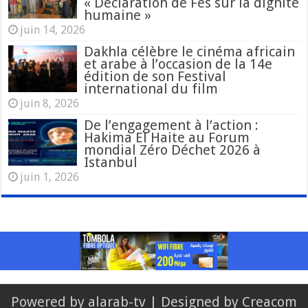
« Déclaration de Fès sur la dignité
humaine »
juin 14, 2026
Dakhla célèbre le cinéma africain
et arabe à l’occasion de la 14e
édition de son Festival
international du film
juin 8, 2026
De l’engagement à l’action :
Hakima El Haite au Forum
mondial Zéro Déchet 2026 à
Istanbul
juin 1, 2026
Powered by
alarab-tv
| Designed by
Creacom